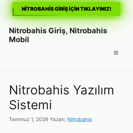
NİTROBAHİS GİRİŞ İÇİN TIKLAYINIZ!
İçeriğe
Nitrobahis Giriş, Nitrobahis
atla
Mobil
Menü
Nitrobahis Yazılım
Sistemi
Temmuz 1, 2026
Yazarı:
Nitrobahis