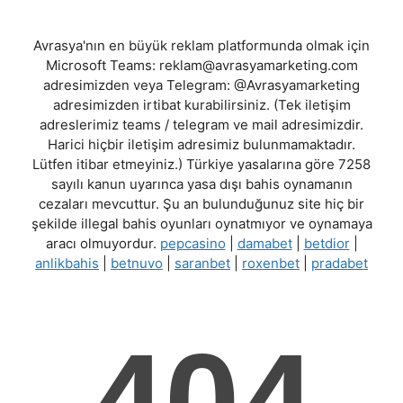
Avrasya'nın en büyük reklam platformunda olmak için
Microsoft Teams:
reklam@avrasyamarketing.com
adresimizden veya Telegram: @Avrasyamarketing
adresimizden irtibat kurabilirsiniz. (Tek iletişim
adreslerimiz teams / telegram ve mail adresimizdir.
Harici hiçbir iletişim adresimiz bulunmamaktadır.
Lütfen itibar etmeyiniz.) Türkiye yasalarına göre 7258
sayılı kanun uyarınca yasa dışı bahis oynamanın
cezaları mevcuttur. Şu an bulunduğunuz site hiç bir
şekilde illegal bahis oyunları oynatmıyor ve oynamaya
aracı olmuyordur.
pepcasino
|
damabet
|
betdior
|
anlikbahis
|
betnuvo
|
saranbet
|
roxenbet
|
pradabet