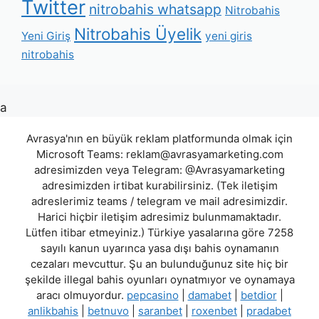
Twitter
nitrobahis whatsapp
Nitrobahis
Nitrobahis Üyelik
Yeni Giriş
yeni giris
nitrobahis
a
Avrasya'nın en büyük reklam platformunda olmak için
Microsoft Teams:
reklam@avrasyamarketing.com
adresimizden veya Telegram: @Avrasyamarketing
adresimizden irtibat kurabilirsiniz. (Tek iletişim
adreslerimiz teams / telegram ve mail adresimizdir.
Harici hiçbir iletişim adresimiz bulunmamaktadır.
Lütfen itibar etmeyiniz.) Türkiye yasalarına göre 7258
sayılı kanun uyarınca yasa dışı bahis oynamanın
cezaları mevcuttur. Şu an bulunduğunuz site hiç bir
şekilde illegal bahis oyunları oynatmıyor ve oynamaya
aracı olmuyordur.
pepcasino
|
damabet
|
betdior
|
anlikbahis
|
betnuvo
|
saranbet
|
roxenbet
|
pradabet