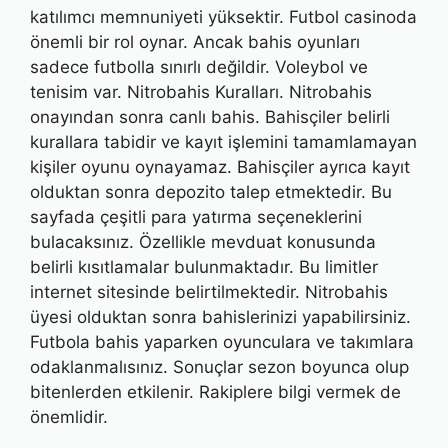
katılımcı memnuniyeti yüksektir. Futbol casinoda
önemli bir rol oynar. Ancak bahis oyunları
sadece futbolla sınırlı değildir. Voleybol ve
tenisim var. Nitrobahis Kuralları. Nitrobahis
onayından sonra canlı bahis. Bahisçiler belirli
kurallara tabidir ve kayıt işlemini tamamlamayan
kişiler oyunu oynayamaz. Bahisçiler ayrıca kayıt
olduktan sonra depozito talep etmektedir. Bu
sayfada çeşitli para yatırma seçeneklerini
bulacaksınız. Özellikle mevduat konusunda
belirli kısıtlamalar bulunmaktadır. Bu limitler
internet sitesinde belirtilmektedir. Nitrobahis
üyesi olduktan sonra bahislerinizi yapabilirsiniz.
Futbola bahis yaparken oyunculara ve takımlara
odaklanmalısınız. Sonuçlar sezon boyunca olup
bitenlerden etkilenir. Rakiplere bilgi vermek de
önemlidir.