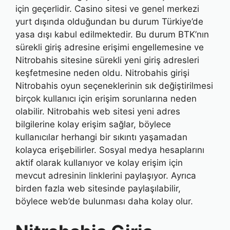
için geçerlidir. Casino sitesi ve genel merkezi
yurt dışında olduğundan bu durum Türkiye’de
yasa dışı kabul edilmektedir. Bu durum BTK’nın
sürekli giriş adresine erişimi engellemesine ve
Nitrobahis sitesine sürekli yeni giriş adresleri
keşfetmesine neden oldu. Nitrobahis girişi
Nitrobahis oyun seçeneklerinin sık değiştirilmesi
birçok kullanıcı için erişim sorunlarına neden
olabilir. Nitrobahis web sitesi yeni adres
bilgilerine kolay erişim sağlar, böylece
kullanıcılar herhangi bir sıkıntı yaşamadan
kolayca erişebilirler. Sosyal medya hesaplarını
aktif olarak kullanıyor ve kolay erişim için
mevcut adresinin linklerini paylaşıyor. Ayrıca
birden fazla web sitesinde paylaşılabilir,
böylece web’de bulunması daha kolay olur.