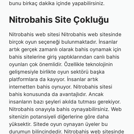
bunu birkaç dakika içinde yapabilirsiniz.
Nitrobahis Site Çokluğu
Nitrobahis web sitesi Nitrobahis web sitesinde
birçok oyun seçeneği bulunmaktadır. İnsanlar
artık gerçek zamanlı olarak bahis oynamak için
bahis sitelerine giriş yaptıklarından canlı bahis
oyunları çok önemlidir. Özellikle teknolojinin
gelişmesiyle birlikte oyun sektörü başka
platformlara da kayıyor. İnsanlar artık
internetten bahis oynuyor. Nitrobahis sitesi
bahis konusunda da avantajlıdır. Ancak
insanların bazı şeyleri akılda tutması gerekiyor.
Nitrobahis onayıyla bahis oynayabilirsiniz. Web
sitenizin potansiyeli diğerlerine göre daha
yüksektir. Sitede oyun oynayan üyeler bu
durumun bilincindedir. Nitrobahis web sitesinde