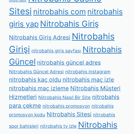
oyunu nedir
Sitesi
nitrobahis com
nitrobahis
Nitrobahis Giriş
giris yap
Nitrobahis
Nitrobahis Giriş Adresi
Girişi
Nitrobahis
nitrobahis giriş sayfası
Güncel
nitrobahis güncel adres
Nitrobahis Güncel Adresi
nitrobahis instagram
nitrobahis kaç oldu
nitrobahis maç izle
nitrobahis maç izleme
Nitrobahis Müşteri
Hizmetleri
nitrobahis
Nitrobahis Nasıl Bir Site
para çekme
nitrobahis promosyon
nitrobahis
Nitrobahis Sitesi
promosyon kodu
nitrobahis
Nitrobahis
spor bahisleri
nitrobahis tv izle