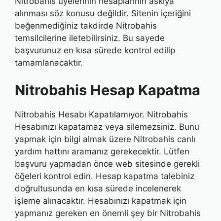
Nitrobahis üyelerinin hesaplarının askıya
alınması söz konusu değildir. Sitenin içeriğini
beğenmediğiniz takdirde Nitrobahis
temsilcilerine iletebilirsiniz. Bu sayede
başvurunuz en kısa sürede kontrol edilip
tamamlanacaktır.
Nitrobahis Hesap Kapatma
Nitrobahis Hesabı Kapatılamıyor. Nitrobahis
Hesabınızı kapatamaz veya silemezsiniz. Bunu
yapmak için bilgi almak üzere Nitrobahis canlı
yardım hattını aramanız gerekecektir. Lütfen
başvuru yapmadan önce web sitesinde gerekli
öğeleri kontrol edin. Hesap kapatma talebiniz
doğrultusunda en kısa sürede incelenerek
işleme alınacaktır. Hesabınızı kapatmak için
yapmanız gereken en önemli şey bir Nitrobahis