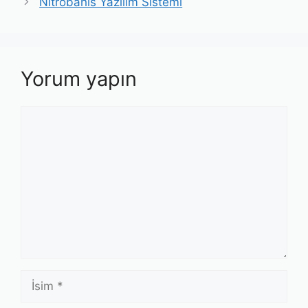
Nitrobahis Yazılım Sistemi
Yorum yapın
Yorum
İsim