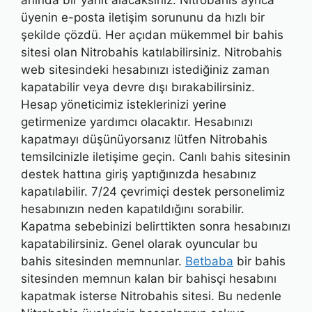
anında bir yanıt alacaksınız. Nitrobahis ayrıca
üyenin e-posta iletişim sorununu da hızlı bir
şekilde çözdü. Her açıdan mükemmel bir bahis
sitesi olan Nitrobahis katılabilirsiniz. Nitrobahis
web sitesindeki hesabınızı istediğiniz zaman
kapatabilir veya devre dışı bırakabilirsiniz.
Hesap yöneticimiz isteklerinizi yerine
getirmenize yardımcı olacaktır. Hesabınızı
kapatmayı düşünüyorsanız lütfen Nitrobahis
temsilcinizle iletişime geçin. Canlı bahis sitesinin
destek hattına giriş yaptığınızda hesabınız
kapatılabilir. 7/24 çevrimiçi destek personelimiz
hesabınızın neden kapatıldığını sorabilir.
Kapatma sebebinizi belirttikten sonra hesabınızı
kapatabilirsiniz. Genel olarak oyuncular bu
bahis sitesinden memnunlar.
Betbaba
bir bahis
sitesinden memnun kalan bir bahisçi hesabını
kapatmak isterse Nitrobahis sitesi. Bu nedenle