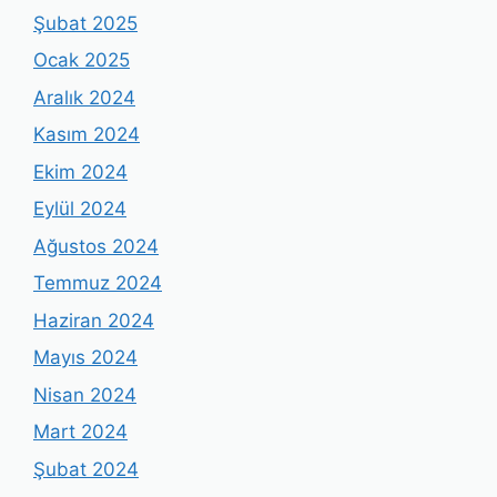
Şubat 2025
Ocak 2025
Aralık 2024
Kasım 2024
Ekim 2024
Eylül 2024
Ağustos 2024
Temmuz 2024
Haziran 2024
Mayıs 2024
Nisan 2024
Mart 2024
Şubat 2024