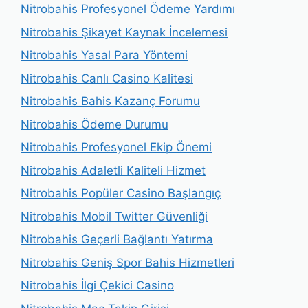
Nitrobahis Profesyonel Ödeme Yardımı
Nitrobahis Şikayet Kaynak İncelemesi
Nitrobahis Yasal Para Yöntemi
Nitrobahis Canlı Casino Kalitesi
Nitrobahis Bahis Kazanç Forumu
Nitrobahis Ödeme Durumu
Nitrobahis Profesyonel Ekip Önemi
Nitrobahis Adaletli Kaliteli Hizmet
Nitrobahis Popüler Casino Başlangıç
Nitrobahis Mobil Twitter Güvenliği
Nitrobahis Geçerli Bağlantı Yatırma
Nitrobahis Geniş Spor Bahis Hizmetleri
Nitrobahis İlgi Çekici Casino