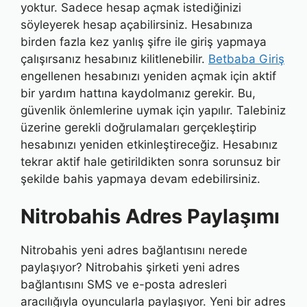
yoktur. Sadece hesap açmak istediğinizi
söyleyerek hesap açabilirsiniz. Hesabınıza
birden fazla kez yanlış şifre ile giriş yapmaya
çalışırsanız hesabınız kilitlenebilir.
Betbaba Giriş
engellenen hesabınızı yeniden açmak için aktif
bir yardım hattına kaydolmanız gerekir. Bu,
güvenlik önlemlerine uymak için yapılır. Talebiniz
üzerine gerekli doğrulamaları gerçekleştirip
hesabınızı yeniden etkinleştireceğiz. Hesabınız
tekrar aktif hale getirildikten sonra sorunsuz bir
şekilde bahis yapmaya devam edebilirsiniz.
Nitrobahis Adres Paylaşımı
Nitrobahis yeni adres bağlantısını nerede
paylaşıyor? Nitrobahis şirketi yeni adres
bağlantısını SMS ve e-posta adresleri
aracılığıyla oyuncularla paylaşıyor. Yeni bir adres