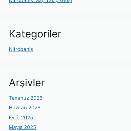
Nitrobahis Maç Takip Girişi
Kategoriler
Nitrobahis
Arşivler
Temmuz 2026
Haziran 2026
Eylül 2025
Mayıs 2025