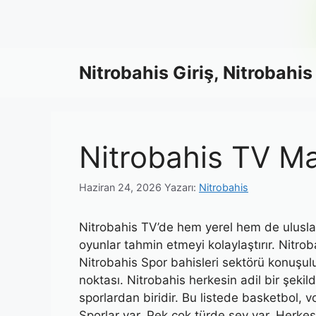
İçeriğe
Nitrobahis Giriş, Nitrobahis
atla
Nitrobahis TV Ma
Haziran 24, 2026
Yazarı:
Nitrobahis
Nitrobahis TV’de hem yerel hem de uluslarar
oyunlar tahmin etmeyi kolaylaştırır. Nitroba
Nitrobahis Spor bahisleri sektörü konuşulu
noktası. Nitrobahis herkesin adil bir şeki
sporlardan biridir. Bu listede basketbol, vo
Sporlar var. Pek çok türde şey var. Herk