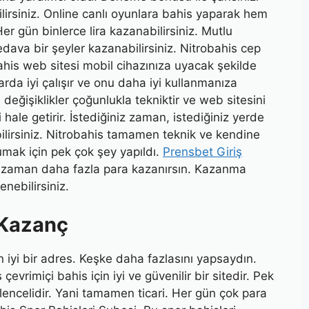
irsiniz. Online canlı oyunlara bahis yaparak hem
er gün binlerce lira kazanabilirsiniz. Mutlu
dava bir şeyler kazanabilirsiniz. Nitrobahis cep
ahis web sitesi mobil cihazınıza uyacak şekilde
arda iyi çalışır ve onu daha iyi kullanmanıza
u değişiklikler çoğunlukla tekniktir ve web sitesini
hale getirir. İstediğiniz zaman, istediğiniz yerde
bilirsiniz. Nitrobahis tamamen teknik ve kendine
mak için pek çok şey yapıldı.
Prensbet Giriş
 zaman daha fazla para kazanırsın. Kazanma
nebilirsiniz.
 Kazanç
iyi bir adres. Keşke daha fazlasını yapsaydın.
vrimiçi bahis için iyi ve güvenilir bir sitedir. Pek
ğlencelidir. Yani tamamen ticari. Her gün çok para