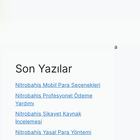
a
Son Yazılar
Nitrobahis Mobil Para Seçenekleri
Nitrobahis Profesyonel Ödeme
Yardımı
Nitrobahis Şikayet Kaynak
İncelemesi
Nitrobahis Yasal Para Yöntemi