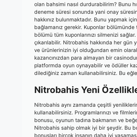
olan bahsimi nasıl durdurabilirim? Bunu h
deneme süresi sonunda yani onay süresini
hakkınız bulunmaktadır. Bunu yapmak için
bağlamanız gerekir. Kuponlar bölümünde tü
bölümü tüm kuponlarınızı silmenizi sağla
çıkarılabilir. Nitrobahis hakkında her gün 
ve ürünlerinizin iyi olduğundan emin olar
kazancınızdan para almayan bir casinodu
platformda oyun oynayabilir ve ödüller kazan
dilediğiniz zaman kullanabilirsiniz. Bu eğ
Nitrobahis Yeni Özellikl
Nitrobahis aynı zamanda çeşitli yenilikle
kullanabilirsiniz. Programlarınızı ve filmle
bonusu, oyunun tadına bakmanın ve beğen
Nitrobahis sahip olmak iyi bir şeydir. Bu b
bonusları birçok insanın daha iyi yaşamas