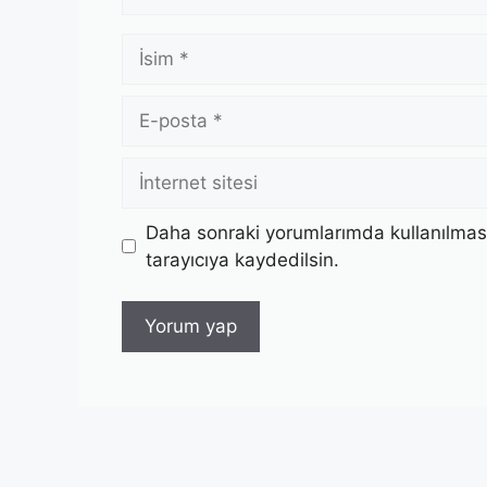
İsim
E-
posta
İnternet
sitesi
Daha sonraki yorumlarımda kullanılması
tarayıcıya kaydedilsin.