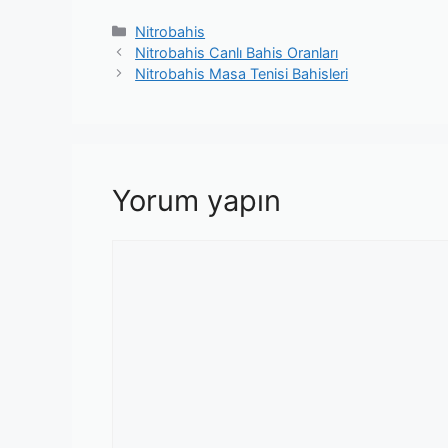
Kategoriler
Nitrobahis
Nitrobahis Canlı Bahis Oranları
Nitrobahis Masa Tenisi Bahisleri
Yorum yapın
Yorum