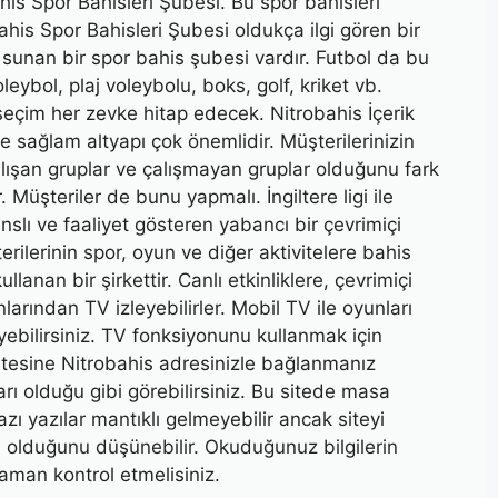
is Spor Bahisleri Şubesi. Bu spor bahisleri
his Spor Bahisleri Şubesi oldukça ilgi gören bir
n sunan bir spor bahis şubesi vardır. Futbol da bu
leybol, plaj voleybolu, boks, golf, kriket vb.
seçim her zevke hitap edecek. Nitrobahis İçerik
e sağlam altyapı çok önemlidir. Müşterilerinizin
 çalışan gruplar ve çalışmayan gruplar olduğunu fark
r. Müşteriler de bunu yapmalı. İngiltere ligi ile
sanslı ve faaliyet gösteren yabancı bir çevrimiçi
erilerinin spor, oyun ve diğer aktivitelere bahis
llanan bir şirkettir. Canlı etkinliklere, çevrimiçi
larından TV izleyebilirler. Mobil TV ile oyunları
eyebilirsiniz. TV fonksiyonunu kullanmak için
tesine Nitrobahis adresinizle bağlanmanız
rı olduğu gibi görebilirsiniz. Bu sitede masa
Bazı yazılar mantıklı gelmeyebilir ancak siteyi
u olduğunu düşünebilir. Okuduğunuz bilgilerin
zaman kontrol etmelisiniz.