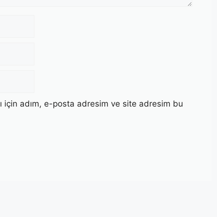
 için adım, e-posta adresim ve site adresim bu