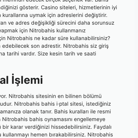
inizi gösterir. Casino siteleri, hizmetlerinin iyi
 kurallarına uymak için adreslerini değiştirir.
ran ve adres değişikliği sürecini daha sorunsuz
ş yapmak için Nitrobahis kullanmanız
n Nitrobahis ne kadar süre kullanabilirsiniz?
edebilecek son adrestir. Nitrobahis siz giriş
arihi vardır. Size kesin tarih ve saati
al İşlemi
yor. Nitrobahis sitesinin en bilinen bölümü
dur. Nitrobahis bahis i·ptal sitesi, istediğiniz
manıza olanak tanır. Bahis kuralları ile resmi
rın Nitrobahis bahis oynamasını engellemeye
ir karar verdiğinizi hissedebilirsiniz. Faydalı
ullanmayı hemen bırakabilirsiniz. Nitrobahis