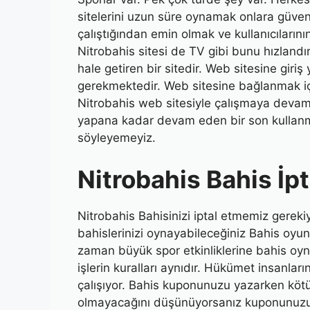
sitelerini uzun süre oynamak onlara güvendiğ
çalıştığından emin olmak ve kullanıcılarının
Nitrobahis sitesi de TV gibi bunu hızlandı
hale getiren bir sitedir. Web sitesine giri
gerekmektedir. Web sitesine bağlanmak içi
Nitrobahis web sitesiyle çalışmaya devam 
yapana kadar devam eden bir son kullanma t
söyleyemeyiz.
Nitrobahis Bahis İpt
Nitrobahis Bahisinizi iptal etmemiz gereki
bahislerinizi oynayabileceğiniz Bahis oyunu
zaman büyük spor etkinliklerine bahis oyna
işlerin kuralları aynıdır. Hükümet insanla
çalışıyor. Bahis kuponunuzu yazarken kötü b
olmayacağını düşünüyorsanız kuponunuzu k