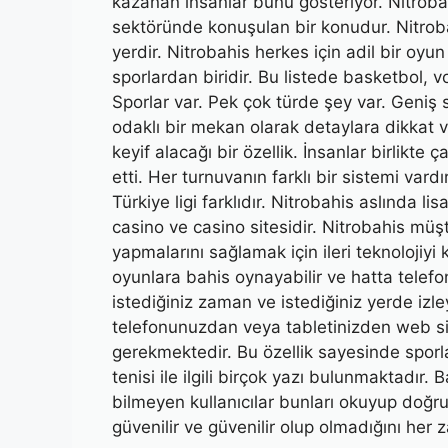
kazanan insanlar bunu gösteriyor. Nitrobah
sektöründe konuşulan bir konudur. Nitroba
yerdir. Nitrobahis herkes için adil bir oyu
sporlardan biridir. Bu listede basketbol, vo
Sporlar var. Pek çok türde şey var. Geniş 
odaklı bir mekan olarak detaylara dikkat v
keyif alacağı bir özellik. İnsanlar birlikte
etti. Her turnuvanın farklı bir sistemi vardı
Türkiye ligi farklıdır. Nitrobahis aslında li
casino ve casino sitesidir. Nitrobahis müşt
yapmalarını sağlamak için ileri teknolojiyi ku
oyunlara bahis oynayabilir ve hatta telefon
istediğiniz zaman ve istediğiniz yerde izl
telefonunuzdan veya tabletinizden web si
gerekmektedir. Bu özellik sayesinde sporla
tenisi ile ilgili birçok yazı bulunmaktadır. 
bilmeyen kullanıcılar bunları okuyup doğr
güvenilir ve güvenilir olup olmadığını her 