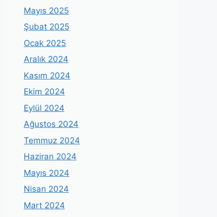
Mayıs 2025
Şubat 2025
Ocak 2025
Aralık 2024
Kasım 2024
Ekim 2024
Eylül 2024
Ağustos 2024
Temmuz 2024
Haziran 2024
Mayıs 2024
Nisan 2024
Mart 2024