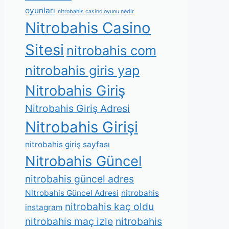
oyunları
nitrobahis casino oyunu nedir
Nitrobahis Casino
Sitesi
nitrobahis com
nitrobahis giris yap
Nitrobahis Giriş
Nitrobahis Giriş Adresi
Nitrobahis Girişi
nitrobahis giriş sayfası
Nitrobahis Güncel
nitrobahis güncel adres
Nitrobahis Güncel Adresi
nitrobahis
nitrobahis kaç oldu
instagram
nitrobahis maç izle
nitrobahis