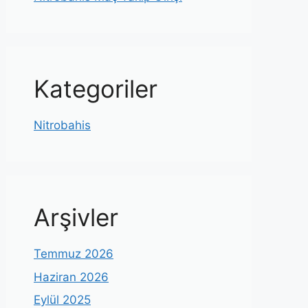
Kategoriler
Nitrobahis
Arşivler
Temmuz 2026
Haziran 2026
Eylül 2025