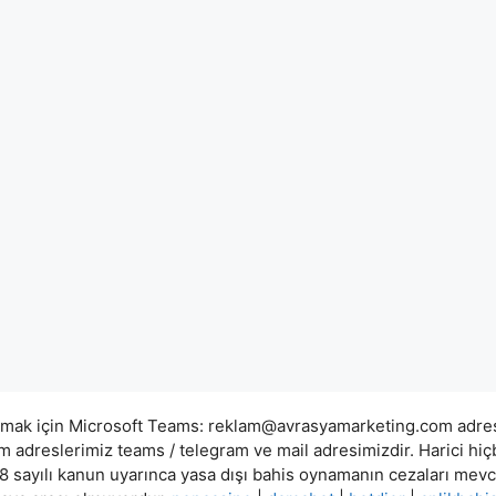
lmak için Microsoft Teams:
reklam@avrasyamarketing.com
adre
işim adreslerimiz teams / telegram ve mail adresimizdir. Harici hi
58 sayılı kanun uyarınca yasa dışı bahis oynamanın cezaları mevc