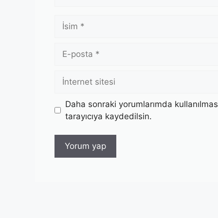
İsim
E-
posta
İnternet
sitesi
Daha sonraki yorumlarımda kullanılması
tarayıcıya kaydedilsin.