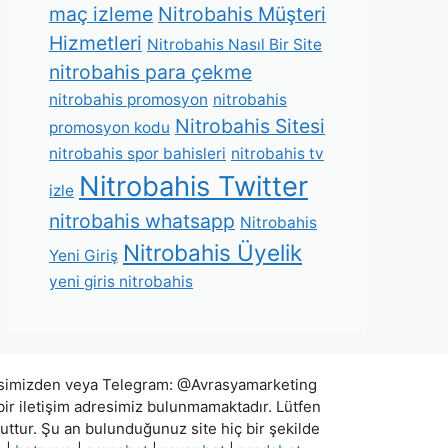
maç izleme
Nitrobahis Müşteri
Hizmetleri
Nitrobahis Nasıl Bir Site
nitrobahis para çekme
nitrobahis promosyon
nitrobahis
Nitrobahis Sitesi
promosyon kodu
nitrobahis spor bahisleri
nitrobahis tv
Nitrobahis Twitter
izle
nitrobahis whatsapp
Nitrobahis
Nitrobahis Üyelik
Yeni Giriş
yeni giris nitrobahis
simizden veya Telegram: @Avrasyamarketing
çbir iletişim adresimiz bulunmamaktadır. Lütfen
uttur. Şu an bulunduğunuz site hiç bir şekilde