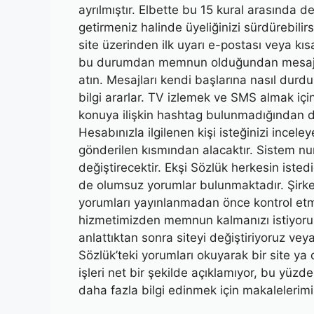
ayrılmıştır. Elbette bu 15 kural arasında d
getirmeniz halinde üyeliğinizi sürdürebilirs
site üzerinden ilk uyarı e-postası veya kıs
bu durumdan memnun olduğundan mesaj ay
atın. Mesajları kendi başlarına nasıl durdur
bilgi ararlar. TV izlemek ve SMS almak için
konuya ilişkin hashtag bulunmadığından d
Hesabınızla ilgilenen kişi isteğinizi ince
gönderilen kısmından alacaktır. Sistem n
değiştirecektir. Ekşi Sözlük herkesin isted
de olumsuz yorumlar bulunmaktadır. Şirket
yorumları yayınlanmadan önce kontrol e
hizmetimizden memnun kalmanızı istiyoruz 
anlattıktan sonra siteyi değiştiriyoruz veya 
Sözlük’teki yorumları okuyarak bir site ya
işleri net bir şekilde açıklamıyor, bu yüzd
daha fazla bilgi edinmek için makalelerimi