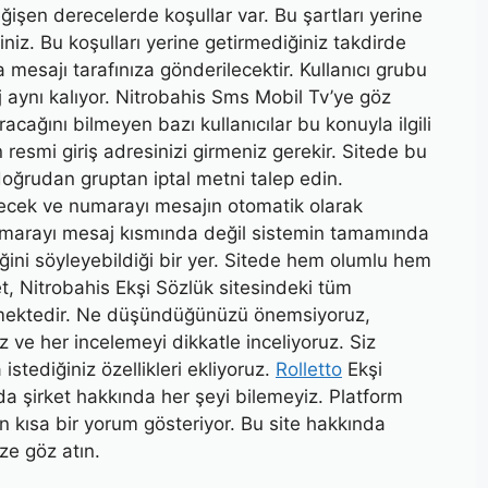
eğişen derecelerde koşullar var. Bu şartları yerine
iniz. Bu koşulları yerine getirmediğiniz takdirde
a mesajı tarafınıza gönderilecektir. Kullanıcı grubu
nı kalıyor. Nitrobahis Sms Mobil Tv’ye göz
acağını bilmeyen bazı kullanıcılar bu konuyla ilgili
 resmi giriş adresinizi girmeniz gerekir. Sitede bu
oğrudan gruptan iptal metni talep edin.
leyecek ve numarayı mesajın otomatik olarak
umarayı mesaj kısmında değil sistemin tamamında
iğini söyleyebildiği bir yer. Sitede hem olumlu hem
, Nitrobahis Ekşi Sözlük sitesindeki tüm
tmektedir. Ne düşündüğünüzü önemsiyoruz,
ve her incelemeyi dikkatle inceliyoruz. Siz
istediğiniz özellikleri ekliyoruz.
Rolletto
Ekşi
 da şirket hakkında her şeyi bilemeyiz. Platform
en kısa bir yorum gösteriyor. Bu site hakkında
ze göz atın.