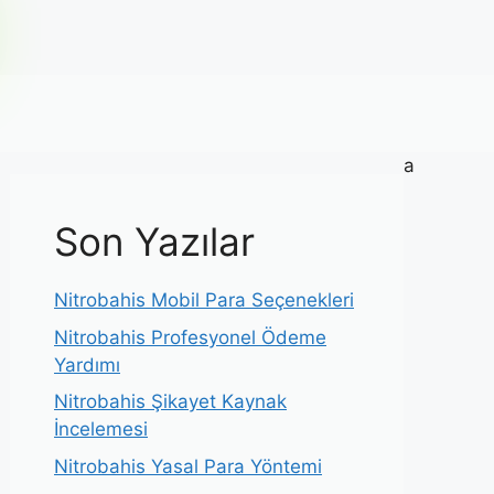
a
Son Yazılar
Nitrobahis Mobil Para Seçenekleri
Nitrobahis Profesyonel Ödeme
Yardımı
Nitrobahis Şikayet Kaynak
İncelemesi
Nitrobahis Yasal Para Yöntemi