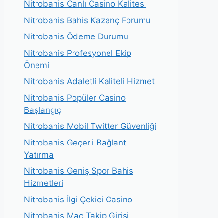
Nitrobahis Canlı Casino Kalitesi
Nitrobahis Bahis Kazanç Forumu
Nitrobahis Ödeme Durumu
Nitrobahis Profesyonel Ekip
Önemi
Nitrobahis Adaletli Kaliteli Hizmet
Nitrobahis Popüler Casino
Başlangıç
Nitrobahis Mobil Twitter Güvenliği
Nitrobahis Geçerli Bağlantı
Yatırma
Nitrobahis Geniş Spor Bahis
Hizmetleri
Nitrobahis İlgi Çekici Casino
Nitrobahis Maç Takip Girişi