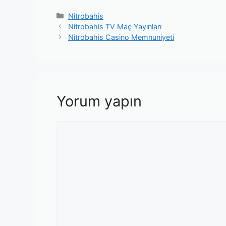
Kategoriler
Nitrobahis
Nitrobahis TV Maç Yayınları
Nitrobahis Casino Memnuniyeti
Yorum yapın
Yorum