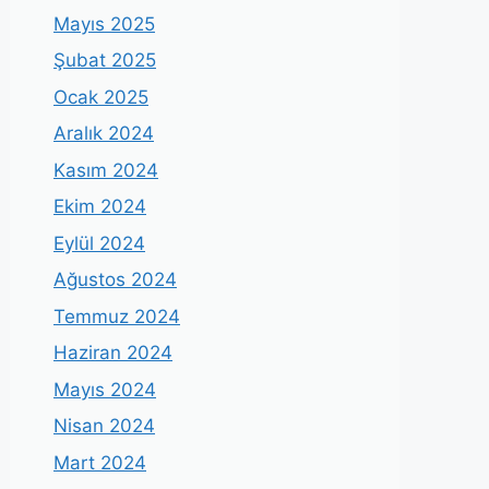
Mayıs 2025
Şubat 2025
Ocak 2025
Aralık 2024
Kasım 2024
Ekim 2024
Eylül 2024
Ağustos 2024
Temmuz 2024
Haziran 2024
Mayıs 2024
Nisan 2024
Mart 2024