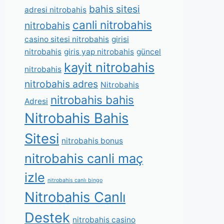
bahis sitesi
adresi nitrobahis
canli nitrobahis
nitrobahis
casino sitesi nitrobahis
girisi
nitrobahis
giris yap nitrobahis
güncel
kayit nitrobahis
nitrobahis
nitrobahis adres
Nitrobahis
nitrobahis bahis
Adresi
Nitrobahis Bahis
Sitesi
nitrobahis bonus
nitrobahis canli maç
izle
nitrobahis canlı bingo
Nitrobahis Canlı
Destek
nitrobahis casino