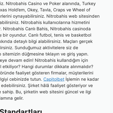
iniz. Nitrobahis Casino ve Poker alanında, Turkey
as Hold’em, Okey, Tavla, Craps ve Wheel of
ürlerini oynayabilirsiniz. Nitrobahis web sitesinden
ilirsiniz. Nitrobahis kullanıcılarına hizmetini
yor. Nitrobahis Canlı Bahis, Nitrobahis casinoda
ğı bir oyundur. Canlı futbol, tenis ve basketbol
ında detaylı bilgi alabilirsiniz. Maçları gerçek
lirsiniz. Sunduğumuz aktivitelere siz de
b sitemizin düğmesine tıklayın ve giriş yapın.
meye devam edin! Nitrobahis kullandığım için
ıl etkiliyor? Hangi durumlar dikkate alınmalıdır?
töründe faaliyet gösteren firmalar, müşterilerini
ilgiyi cebinizde tutun.
Capitolbet
İşlemin ne kadar
debilirsiniz. Şirket hâlâ faaliyet gösteriyor ve
sahip. Bu, şirketin web sitesini güncel ve ilgi
lamına gelir.
Standartları