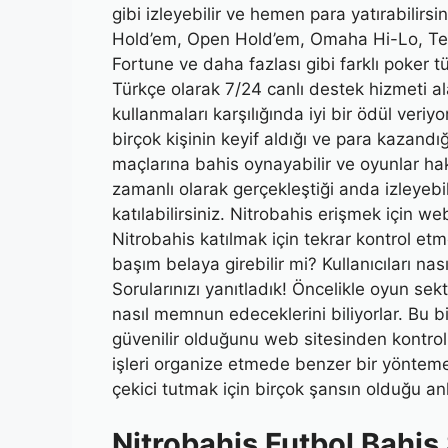
gibi izleyebilir ve hemen para yatırabilirs
Hold’em, Open Hold’em, Omaha Hi-Lo, Tex
Fortune ve daha fazlası gibi farklı poker t
Türkçe olarak 7/24 canlı destek hizmeti alab
kullanmaları karşılığında iyi bir ödül veri
birçok kişinin keyif aldığı ve para kazandı
maçlarına bahis oynayabilir ve oyunlar hakk
zamanlı olarak gerçekleştiği anda izleyebi
katılabilirsiniz. Nitrobahis erişmek için we
Nitrobahis katılmak için tekrar kontrol et
başım belaya girebilir mi? Kullanıcıları nas
Sorularınızı yanıtladık! Öncelikle oyun sek
nasıl memnun edeceklerini biliyorlar. Bu b
güvenilir olduğunu web sitesinden kontrol e
işleri organize etmede benzer bir yönteme 
çekici tutmak için birçok şansın olduğu an
Nitrobahis Futbol Bahis 