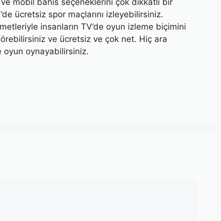
ı ve mobil bahis seçeneklerini çok dikkatli bir
de ücretsiz spor maçlarını izleyebilirsiniz.
izmetleriyle insanların TV’de oyun izleme biçimini
rebilirsiniz ve ücretsiz ve çok net. Hiç ara
 oyun oynayabilirsiniz.