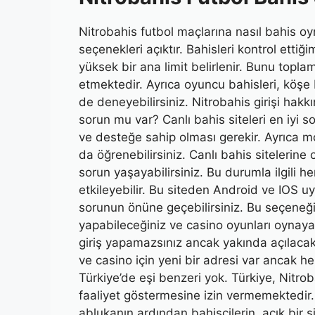
Nitrobahis futbol maçlarına nasıl bahis oy
seçenekleri açıktır. Bahisleri kontrol etti
yüksek bir ana limit belirlenir. Bunu topla
etmektedir. Ayrıca oyuncu bahisleri, köşe ba
de deneyebilirsiniz. Nitrobahis girişi hak
sorun mu var? Canlı bahis siteleri en iyi son
ve desteğe sahip olması gerekir. Ayrıca 
da öğrenebilirsiniz. Canlı bahis sitelerine
sorun yaşayabilirsiniz. Bu durumla ilgili h
etkileyebilir. Bu siteden Android ve IOS u
sorunun önüne geçebilirsiniz. Bu seçeneği 
yapabileceğiniz ve casino oyunları oynayab
giriş yapamazsınız ancak yakında açılacak y
ve casino için yeni bir adresi var ancak he
Türkiye’de eşi benzeri yok. Türkiye, Nitro
faaliyet göstermesine izin vermemektedir. 
ablukanın ardından bahisçilerin, açık bir s