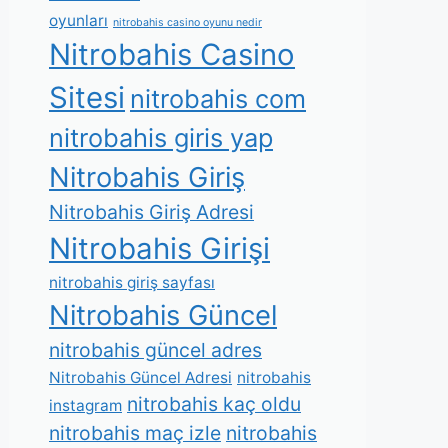
oyunları
nitrobahis casino oyunu nedir
Nitrobahis Casino
Sitesi
nitrobahis com
nitrobahis giris yap
Nitrobahis Giriş
Nitrobahis Giriş Adresi
Nitrobahis Girişi
nitrobahis giriş sayfası
Nitrobahis Güncel
nitrobahis güncel adres
Nitrobahis Güncel Adresi
nitrobahis
nitrobahis kaç oldu
instagram
nitrobahis maç izle
nitrobahis