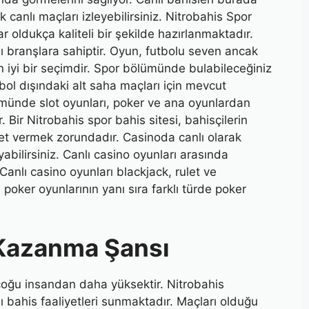
k canlı maçları izleyebilirsiniz. Nitrobahis Spor
r oldukça kaliteli bir şekilde hazırlanmaktadır.
 branşlara sahiptir. Oyun, futbolu seven ancak
çin iyi bir seçimdir. Spor bölümünde bulabileceğiniz
bol dışındaki alt saha maçları için mevcut
münde slot oyunları, poker ve ana oyunlardan
. Bir Nitrobahis spor bahis sitesi, bahisçilerin
zmet vermek zorundadır. Casinoda canlı olarak
yabilirsiniz. Canlı casino oyunları arasında
Canlı casino oyunları blackjack, rulet ve
poker oyunlarının yanı sıra farklı türde poker
 Kazanma Şansı
oğu insandan daha yüksektir. Nitrobahis
lı bahis faaliyetleri sunmaktadır. Maçları olduğu