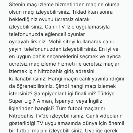
Sitenin maç izleme hizmetinden maç ne olursa
olsun maçı izleyebilirsiniz. Tıkladıktan sonra
beklediğiniz oyunu ücretsiz olarak
izleyebilirsiniz. Canlı TV İzle uygulamasıyla
telefonunuzda eğlenceli oyunlar
oynayabilirsiniz. Mobil siteyi kullanarak canlı
yayını telefonunuzdan izleyebilirsiniz. En iyi ve
en uygun bahis seçeneklerini seçmek ve ayrıca
ücretsiz maç izleme hizmeti ile ücretsiz maçları
izlemek için Nitrobahis giriş adresini
kullanabilirsiniz. Hangi maçın canlı yayınlandığını
da öğrenebilirsiniz. Şimdi hangi maçı izlemek
istersiniz? Şampiyonlar Ligi finali mi? Türkiye
Süper Ligi? Alman, İspanyol veya İngiliz
liglerinden hangisi? Tüm futbol maçlarını
Nitrobahis TV’de izleyebilirsiniz. Canlı videoların
gösterildiği TV uygulamasında dünya için önemli
bir futbol maçını izleyebilirsiniz. Üyeliğe gerek