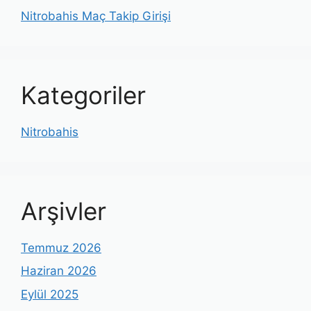
Nitrobahis Maç Takip Girişi
Kategoriler
Nitrobahis
Arşivler
Temmuz 2026
Haziran 2026
Eylül 2025