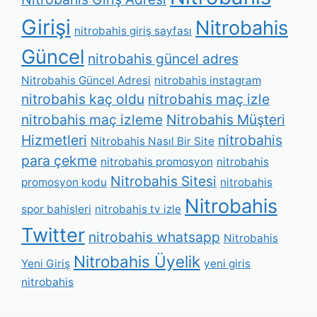
Girişi
Nitrobahis
nitrobahis giriş sayfası
Güncel
nitrobahis güncel adres
Nitrobahis Güncel Adresi
nitrobahis instagram
nitrobahis kaç oldu
nitrobahis maç izle
nitrobahis maç izleme
Nitrobahis Müşteri
Hizmetleri
nitrobahis
Nitrobahis Nasıl Bir Site
para çekme
nitrobahis promosyon
nitrobahis
Nitrobahis Sitesi
promosyon kodu
nitrobahis
Nitrobahis
spor bahisleri
nitrobahis tv izle
Twitter
nitrobahis whatsapp
Nitrobahis
Nitrobahis Üyelik
Yeni Giriş
yeni giris
nitrobahis