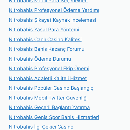
Nitrobahis Mobil Para Seçenekleri
Nitrobahis Profesyonel Ödeme Yardımı
Nitrobahis Şikayet Kaynak İncelemesi
Nitrobahis Yasal Para Yöntemi
Nitrobahis Canlı Casino Kalitesi
Nitrobahis Bahis Kazanç Forumu
Nitrobahis Ödeme Durumu
Nitrobahis Profesyonel Ekip Önemi
Nitrobahis Adaletli Kaliteli Hizmet
Nitrobahis Popüler Casino Başlangıç
Nitrobahis Mobil Twitter Güvenliği
Nitrobahis Geçerli Bağlantı Yatırma
Nitrobahis Geniş Spor Bahis Hizmetleri
Nitrobahis İlgi Çekici Casino