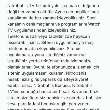
Nitrobahis TV hizmeti yalnızca maç olduğunda
değil her zaman aktiftir. Ayrıca en popüler maç
kanallarını da her zaman izleyebilirsiniz. Spor
kanalının canlı maçlarını ve programlarını Watch
TV uygulamasından izleyebilirsiniz.
Telefonunuzda veya tabletinizde heyecan
hissedebilirsiniz. Sitenin uygulamasıyla maçı
telefonunuzda izleyebilirsiniz. Sitenin
uygulaması, oyunu istediğiniz zaman ve
istediğiniz yerde telefonunuzda izlemenize
olanak tanır. Oyunu telefonunuzda izlemek için
sitenin uygulamasını kullanın. Nitrobahis
hesabınızla giriş yaparak da siteyi ziyaret
edebilirsiniz. Nitrobahis Bonusu, Nitrobahis
TV’nin sunduğu harika bir fırsat. Kazanan bazı
siteler size ücretsiz bahisler ve ücretsiz bahisler
veya para iadesi bonusları gibi parayı geri