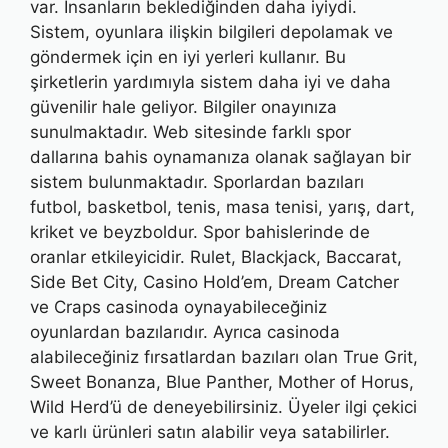
var. İnsanların beklediğinden daha iyiydi.
Sistem, oyunlara ilişkin bilgileri depolamak ve
göndermek için en iyi yerleri kullanır. Bu
şirketlerin yardımıyla sistem daha iyi ve daha
güvenilir hale geliyor. Bilgiler onayınıza
sunulmaktadır. Web sitesinde farklı spor
dallarına bahis oynamanıza olanak sağlayan bir
sistem bulunmaktadır. Sporlardan bazıları
futbol, basketbol, tenis, masa tenisi, yarış, dart,
kriket ve beyzboldur. Spor bahislerinde de
oranlar etkileyicidir. Rulet, Blackjack, Baccarat,
Side Bet City, Casino Hold’em, Dream Catcher
ve Craps casinoda oynayabileceğiniz
oyunlardan bazılarıdır. Ayrıca casinoda
alabileceğiniz fırsatlardan bazıları olan True Grit,
Sweet Bonanza, Blue Panther, Mother of Horus,
Wild Herd’ü de deneyebilirsiniz. Üyeler ilgi çekici
ve karlı ürünleri satın alabilir veya satabilirler.