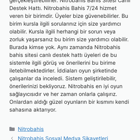
gerçekleştirebilirler. Nitrobahis Bahis Sitesi Canlı
Destek Hattı. Nitrobahis Bahis 7/24 hizmet
veren bir birimdir. Üyeler bize güvenebilirler. Bu
birim kursla ilgili sorularınız için size yardımcı
olabilir. Kursla ilgili herhangi bir sorun veya
zorluk yaşarsanız bu birim size yardımcı olabilir.
Burada kimse yok. Aynı zamanda Nitrobahis
bahis sitesi canlı destek hattı üyeleri de bu
sistemle ilgili görüş ve önerilerini bu birime
iletebilmektedirler. İddiaları oyun şirketinde
çalışanlar da inceledi. Sistem geliştirilebilir,
önerilerinizi bekliyoruz. Nitrobahis en iyi oyun
sağlayıcısıdır ve her zaman onlarla çalışırız.
Onlardan aldığı güzel oyunların bir kısmını kendi
sahasına aktarıyor.
Kategoriler
Nitrobahis
Nitrobahis Sosyal Medya Şikayetleri