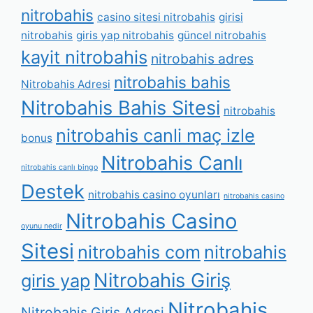
nitrobahis
casino sitesi nitrobahis
girisi
nitrobahis
giris yap nitrobahis
güncel nitrobahis
kayit nitrobahis
nitrobahis adres
nitrobahis bahis
Nitrobahis Adresi
Nitrobahis Bahis Sitesi
nitrobahis
nitrobahis canli maç izle
bonus
Nitrobahis Canlı
nitrobahis canlı bingo
Destek
nitrobahis casino oyunları
nitrobahis casino
Nitrobahis Casino
oyunu nedir
Sitesi
nitrobahis com
nitrobahis
Nitrobahis Giriş
giris yap
Nitrobahis
Nitrobahis Giriş Adresi