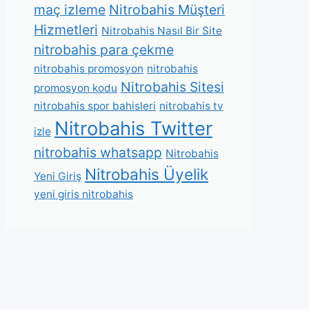
maç izleme
Nitrobahis Müşteri
Hizmetleri
Nitrobahis Nasıl Bir Site
nitrobahis para çekme
nitrobahis promosyon
nitrobahis
Nitrobahis Sitesi
promosyon kodu
nitrobahis spor bahisleri
nitrobahis tv
Nitrobahis Twitter
izle
nitrobahis whatsapp
Nitrobahis
Nitrobahis Üyelik
Yeni Giriş
yeni giris nitrobahis