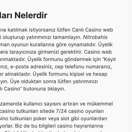
arı Nelerdir
na katılmak istiyorsanız lütfen Canlı Casino web
zi oluşturup yatırımınızı tamamlayın.
Nitrobahis
aman oyunun kurallarına göre oynamalıdır. Üyelik
ra tarayıcınıza girmenizi gerektirir. Casino web
ulunmaktadır. Üyelik formunu göndermek için “Kayıt
ınız, e-posta adresiniz, cep telefonu numaranız,
yer almaktadır. Üyelik formunu kişisel ve hesap
yın. Üye olduktan sonra lütfen yatırımınızı
ı Casino” butonuna tıklayın.
ı zamanda kullanıcı sayısını artıran ve mükemmel
casino tutkunları sitede 7/24 casino oyunları
ino tutkunları poker veya slot gibi oyunlardan
orlar. Biz de bu bilgileri casino hayranlarına