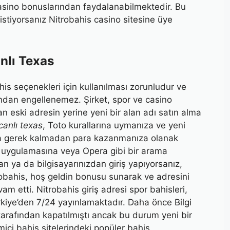
asino bonuslarından faydalanabilmektedir. Bu
tiyorsanız Nitrobahis casino sitesine üye
nlı Texas
his seçenekleri için kullanılması zorunludur ve
fından engellenemez. Şirket, spor ve casino
an eski adresin yerine yeni bir alan adı satın alma
canlı texas
, Toto kurallarına uymanıza ve yeni
ıza gerek kalmadan para kazanmanıza olanak
N uygulamasına veya Opera gibi bir arama
an ya da bilgisayarınızdan giriş yapıyorsanız,
itrobahis, hoş geldin bonusu sunarak ve adresini
m etti. Nitrobahis giriş adresi spor bahisleri,
ürkiye’den 7/24 yayınlamaktadır. Daha önce Bilgi
ı tarafından kapatılmıştı ancak bu durum yeni bir
içi bahis sitelerindeki popüler bahis