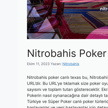
Nitrobahis Poker
Ekim 11, 2023
Yazarı:
Nitrobahis
Nitrobahis poker canlı texas bu, Nitrobahi
URL’dir. Bu URL’ye tıklamak size poker o
sayısını ve toplam tutarı gösterecektir. Ek
Pokerin nasıl oynanacağına dair detaylı ta
Türkiye ve Süper Poker canlı poker türlerid
başlayanlar ve yeni başlayanlar için detayl