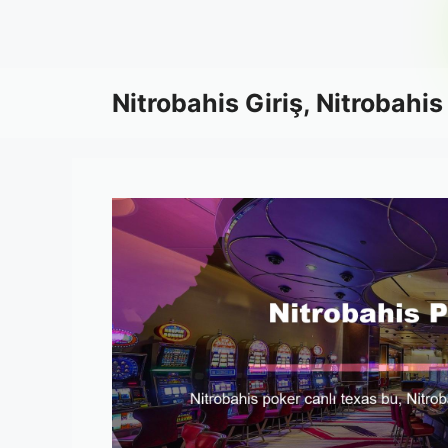
İçeriğe
Nitrobahis Giriş, Nitrobahis
atla