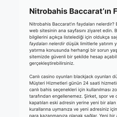
Nitrobahis Baccarat’ın F
Nitrobahis Baccarat’ın faydaları nelerdir? B
web sitesinin ana sayfasını ziyaret edin. B
bilgilerini açıkça listelediği için oldukça 
faydaları nelerdir
düşük limitlerle yatırım y
yatırma konusunda herhangi bir sorun yaş
sitemizde güvenli bir şekilde hesap açabilir
gerçekleştirebilirsiniz.
Canlı casino oyunları blackjack oyunları d
Müşteri Hizmetleri günün 24 saati hizmeti
canlı bahis seçenekleri için kullanılması zo
tarafından engellenemez. Şirket, spor ve c
kapatılan eski adresin yerine yeni bir alan
kurallarına uymanıza ve yeni adresiniz i
para kazanmanıza olanak sağlar. Yeni bir