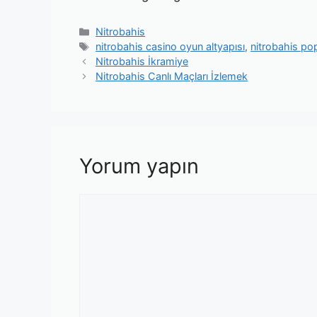
Kategoriler
Nitrobahis
Etiketler
nitrobahis casino oyun altyapısı
,
nitrobahis po
Nitrobahis İkramiye
Nitrobahis Canlı Maçları İzlemek
Yorum yapın
Yorum