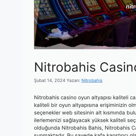
Nitrobahis Casin
Şubat 14, 2024
Yazarı:
Nitrobahis
Nitrobahis casino oyun altyapısı kaliteli c
kaliteli bir oyun altyapısına erişiminizin ol
seçenekler web sitesinin alt kısmında bul
ilerlemenizi sağlayacak yüksek kaliteli s
olduğunda Nitrobahis Bahis, Nitrobahis Cas
sunmaktadır. Bu sayede kafa karıştırıcı ol