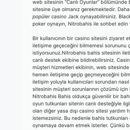
web sitesinin “Canlı Oyunlar” bölümünde b
sitesine üye olmanız gerekmektedir. Daha 
popüler casino
Jack oynayabilirsiniz. Blac
poker oynayın, Nitrobahis ile sohbet edin 
Bir kullanıcının bir casino sitesini ziyaret 
iletişime geçeceğini bilmemesi sorununu ç
istiyorsunuz.Nitrobahis bahis sitesinin iletiş
canlı destek ekibine bildirebilirsiniz. Cas
müşteri hizmetleri ekibinin, web sitesind
hemen iletişime geçip geçmeyeceğini bilme
iletişim yoluyla kullanıcıları sorundan nas
sitesinin müşteri sorunlarının çözümü için 
Nitrobahis Bahis oldukça güvenilir bir bahi
oyun tutkunları sitenin canlı desteğiyle ilg
olan diğer yasa dışı casino sitesi yardım 
istemezsiniz. Bu nedenle bahis tutkunları g
oynamaya devam etmek isterler. Çünkü bah