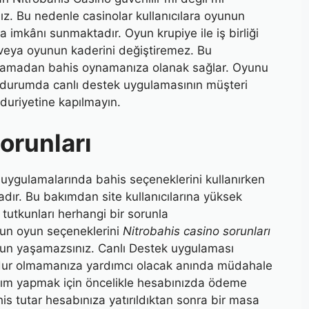
z. Bu nedenle casinolar kullanıcılara oyunun
 imkânı sunmaktadır. Oyun krupiye ile iş birliği
 veya oyunun kaderini değiştiremez. Bu
aşamadan bahis oynamanıza olanak sağlar. Oyunu
Bu durumda canlı destek uygulamasının müşteri
duriyetine kapılmayın.
orunları
no uygulamalarında bahis seçeneklerini kullanırken
dır. Bu bakımdan site kullanıcılarına yüksek
 tutkunları herhangi bir sorunla
nun oyun seçeneklerini
Nitrobahis casino sorunları
un yaşamazsınız. Canlı Destek uygulaması
dur olmamanıza yardımcı olacak anında müdahale
ırım yapmak için öncelikle hesabınızda ödeme
is tutar hesabınıza yatırıldıktan sonra bir masa