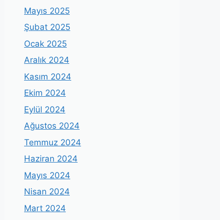
Mayıs 2025
Şubat 2025
Ocak 2025
Aralık 2024
Kasım 2024
Ekim 2024
Eylül 2024
Ağustos 2024
Temmuz 2024
Haziran 2024
Mayıs 2024
Nisan 2024
Mart 2024