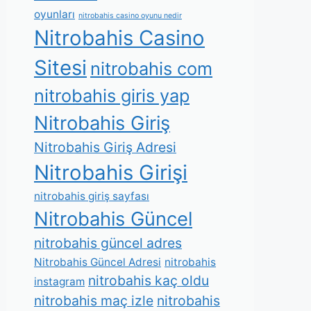
oyunları
nitrobahis casino oyunu nedir
Nitrobahis Casino
Sitesi
nitrobahis com
nitrobahis giris yap
Nitrobahis Giriş
Nitrobahis Giriş Adresi
Nitrobahis Girişi
nitrobahis giriş sayfası
Nitrobahis Güncel
nitrobahis güncel adres
Nitrobahis Güncel Adresi
nitrobahis
nitrobahis kaç oldu
instagram
nitrobahis maç izle
nitrobahis