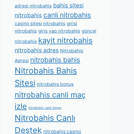
bahis sitesi
adresi nitrobahis
canli nitrobahis
nitrobahis
casino sitesi nitrobahis
girisi
nitrobahis
giris yap nitrobahis
güncel
kayit nitrobahis
nitrobahis
nitrobahis adres
Nitrobahis
nitrobahis bahis
Adresi
Nitrobahis Bahis
Sitesi
nitrobahis bonus
nitrobahis canli maç
izle
nitrobahis canlı bingo
Nitrobahis Canlı
Destek
nitrobahis casino