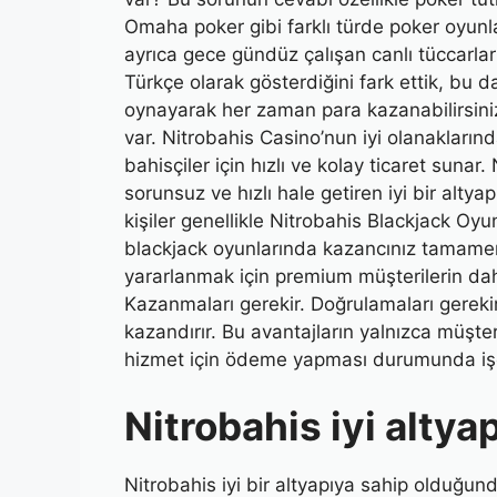
Omaha poker gibi farklı türde poker oyunlar
ayrıca gece gündüz çalışan canlı tüccarla
Türkçe olarak gösterdiğini fark ettik, bu d
oynayarak her zaman para kazanabilirsiniz.
var. Nitrobahis Casino’nun iyi olanaklarınd
bahisçiler için hızlı ve kolay ticaret sunar
sorunsuz ve hızlı hale getiren iyi bir alty
kişiler genellikle Nitrobahis Blackjack Oy
blackjack oyunlarında kazancınız tamamen 
yararlanmak için premium müşterilerin da
Kazanmaları gerekir. Doğrulamaları gerekir
kazandırır. Bu avantajların yalnızca müşter
hizmet için ödeme yapması durumunda işe 
Nitrobahis iyi altyap
Nitrobahis iyi bir altyapıya sahip olduğund