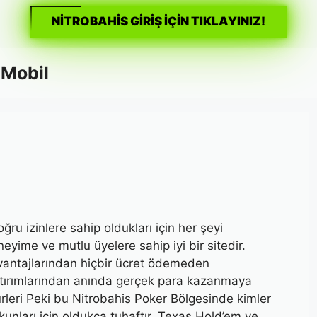
NİTROBAHİS GİRİŞ İÇİN TIKLAYINIZ!
 Mobil
oğru izinlere sahip oldukları için her şeyi
eneyime ve mutlu üyelere sahip iyi bir sitedir.
vantajlarından hiçbir ücret ödemeden
 yatırımlarından anında gerçek para kazanmaya
türleri Peki bu Nitrobahis Poker Bölgesinde kimler
kunları için oldukça tuhaftır. Texas Hold’em ve