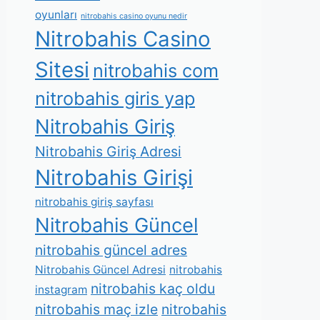
oyunları
nitrobahis casino oyunu nedir
Nitrobahis Casino
Sitesi
nitrobahis com
nitrobahis giris yap
Nitrobahis Giriş
Nitrobahis Giriş Adresi
Nitrobahis Girişi
nitrobahis giriş sayfası
Nitrobahis Güncel
nitrobahis güncel adres
Nitrobahis Güncel Adresi
nitrobahis
nitrobahis kaç oldu
instagram
nitrobahis maç izle
nitrobahis