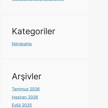
Kategoriler
Nitrobahis
Arşivler
Temmuz 2026
Haziran 2026
Eylül 2025