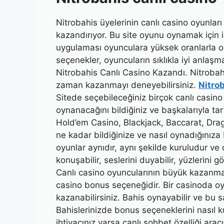
Nitrobahis üyelerinin canlı casino oyunlar
kazandırıyor. Bu site oyunu oynamak için ih
uygulaması oyunculara yüksek oranlarla o
seçenekler, oyuncuların sıklıkla iyi anlaş
Nitrobahis Canlı Casino Kazandı. Nitrobah
zaman kazanmayı deneyebilirsiniz.
Nitro
Sitede seçebileceğiniz birçok canlı casin
oynanacağını bildiğiniz ve başkalarıyla tar
Hold’em Casino, Blackjack, Baccarat, Dra
ne kadar bildiğinize ve nasıl oynadığınıza 
oyunlar aynıdır, aynı şekilde kuruludur ve
konuşabilir, seslerini duyabilir, yüzlerini gö
Canlı casino oyuncularının büyük kazanmal
casino bonus seçeneğidir. Bir casinoda oy
kazanabilirsiniz. Bahis oynayabilir ve bu sa
Bahislerinizde bonus seçeneklerini nasıl
ihtiyacınız varsa canlı sohbet özelliği aracıl