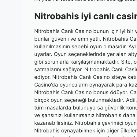
Nitrobahis iyi canlı casi
Nitrobahis Canlı Casino bunun için iyi bir 
bunlar güvenli ve emniyetli. Nitrobahis Ca
kullanılmasının sebebi oyun olmasıdır. Ayrı
uyarlar. Oyun seçeneklerinde yer alan alt
gibi sorunlarla karşılaşmamaktadır. Site, o
satmalarını sağlıyor. Nitrobahis Canlı Ca
ediyor. Nitrobahis Canlı Casino siteye katı
Casino’da oyuncuların oynayarak para kaz
Nitrobahis Canlı Casino bonus ödüyor. Can
birçok oyun seçeneği bulunmaktadır. Adil,
tüm masalarda bulunuyorsa güvenlik konu
ve şansınızı kullanırsanız Nitrobahis daha
kazanabilirsiniz. Nitrobahis çevrimiçi oyun
Nitrobahis oynayabilmek için diğer ülkele