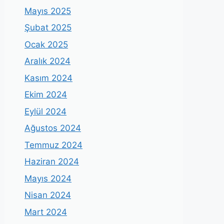
Mayıs 2025
Şubat 2025
Ocak 2025
Aralık 2024
Kasım 2024
Ekim 2024
Eylül 2024
Ağustos 2024
Temmuz 2024
Haziran 2024
Mayıs 2024
Nisan 2024
Mart 2024