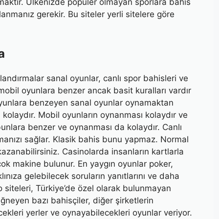
maktır. Ülkenizde popüler olmayan sporlara bahis
anmanız gerekir. Bu siteler yerli sitelere göre
a
flandırmalar sanal oyunlar, canlı spor bahisleri ve
 mobil oyunlara benzer ancak basit kuralları vardır
 oyunlara benzeyen sanal oyunlar oynamaktan
sı kolaydır. Mobil oyunların oynanması kolaydır ve
 bunlara benzer ve oynanması da kolaydır. Canlı
manızı sağlar. Klasik bahis bunu yapmaz. Normal
zanabilirsiniz. Casinolarda insanların kartlarla
çok makine bulunur. En yaygın oyunlar poker,
lınıza gelebilecek soruların yanıtlarını ve daha
no siteleri, Türkiye’de özel olarak bulunmayan
iğneyen bazı bahisçiler, diğer şirketlerin
ekleri yerler ve oynayabilecekleri oyunlar veriyor.