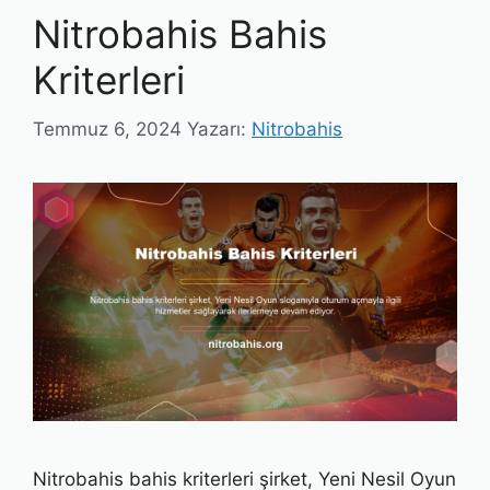
Nitrobahis Bahis
Kriterleri
Temmuz 6, 2024
Yazarı:
Nitrobahis
Nitrobahis bahis kriterleri şirket, Yeni Nesil Oyun