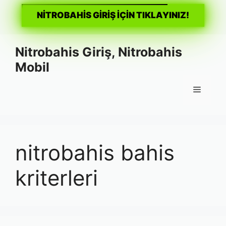
NİTROBAHİS GİRİŞ İÇİN TIKLAYINIZ!
İçeriğe
Nitrobahis Giriş, Nitrobahis
atla
Mobil
Menü
nitrobahis bahis
kriterleri