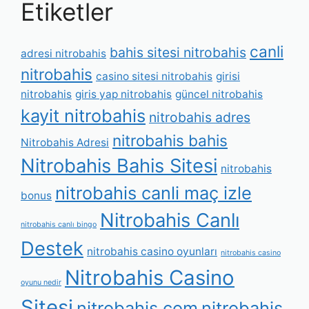
Etiketler
canli
bahis sitesi nitrobahis
adresi nitrobahis
nitrobahis
casino sitesi nitrobahis
girisi
nitrobahis
giris yap nitrobahis
güncel nitrobahis
kayit nitrobahis
nitrobahis adres
nitrobahis bahis
Nitrobahis Adresi
Nitrobahis Bahis Sitesi
nitrobahis
nitrobahis canli maç izle
bonus
Nitrobahis Canlı
nitrobahis canlı bingo
Destek
nitrobahis casino oyunları
nitrobahis casino
Nitrobahis Casino
oyunu nedir
Sitesi
nitrobahis com
nitrobahis