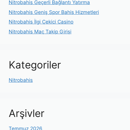
Nitrobahis Geçerli Bağlantı Yatırma
Nitrobahis Geniş Spor Bahis Hizmetleri
Nitrobahis İlgi Çekici Casino
Nitrobahis Maç Takip Girişi
Kategoriler
Nitrobahis
Arşivler
Temmuz 2026