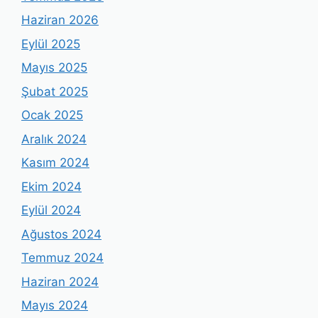
Haziran 2026
Eylül 2025
Mayıs 2025
Şubat 2025
Ocak 2025
Aralık 2024
Kasım 2024
Ekim 2024
Eylül 2024
Ağustos 2024
Temmuz 2024
Haziran 2024
Mayıs 2024