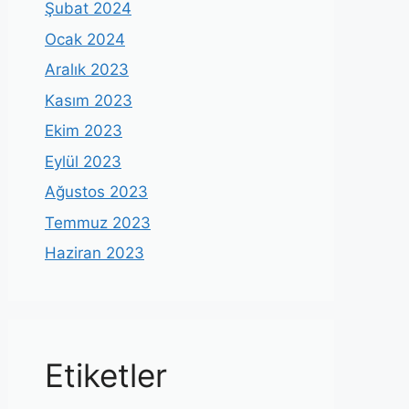
Şubat 2024
Ocak 2024
Aralık 2023
Kasım 2023
Ekim 2023
Eylül 2023
Ağustos 2023
Temmuz 2023
Haziran 2023
Etiketler