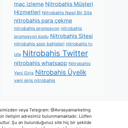
maç izleme
Nitrobahis Müşteri
Hizmetleri
Nitrobahis Nasıl Bir Site
nitrobahis para çekme
nitrobahis promosyon
nitrobahis
Nitrobahis Sitesi
promosyon kodu
nitrobahis spor bahisleri
nitrobahis tv
Nitrobahis Twitter
izle
nitrobahis whatsapp
Nitrobahis
Nitrobahis Üyelik
Yeni Giriş
yeni giris nitrobahis
simizden veya Telegram: @Avrasyamarketing
çbir iletişim adresimiz bulunmamaktadır. Lütfen
uttur. Şu an bulunduğunuz site hiç bir şekilde