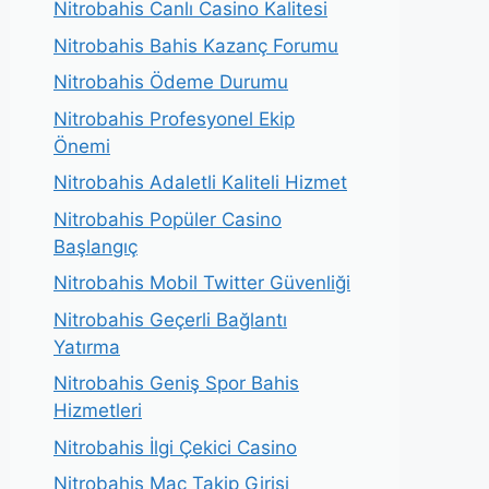
Nitrobahis Canlı Casino Kalitesi
Nitrobahis Bahis Kazanç Forumu
Nitrobahis Ödeme Durumu
Nitrobahis Profesyonel Ekip
Önemi
Nitrobahis Adaletli Kaliteli Hizmet
Nitrobahis Popüler Casino
Başlangıç
Nitrobahis Mobil Twitter Güvenliği
Nitrobahis Geçerli Bağlantı
Yatırma
Nitrobahis Geniş Spor Bahis
Hizmetleri
Nitrobahis İlgi Çekici Casino
Nitrobahis Maç Takip Girişi