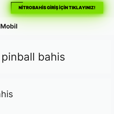
NİTROBAHİS GİRİŞ İÇİN TIKLAYINIZ!
 Mobil
 pinball bahis
ahis