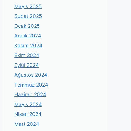
Mayıs 2025
Şubat 2025
Ocak 2025
Aralık 2024
Kasım 2024
Ekim 2024
Eylül 2024
Ağustos 2024
Temmuz 2024
Haziran 2024
Mayıs 2024
Nisan 2024
Mart 2024