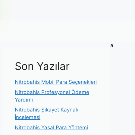
a
Son Yazılar
Nitrobahis Mobil Para Seçenekleri
Nitrobahis Profesyonel Ödeme
Yardımı
Nitrobahis Şikayet Kaynak
İncelemesi
Nitrobahis Yasal Para Yöntemi