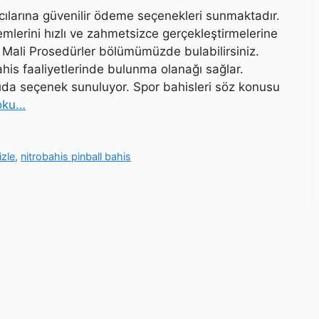
ıcılarına güvenilir ödeme seçenekleri sunmaktadır.
emlerini hızlı ve zahmetsizce gerçekleştirmelerine
i Mali Prosedürler bölümümüzde bulabilirsiniz.
his faaliyetlerinde bulunma olanağı sağlar.
ayıda seçenek sunuluyor. Spor bahisleri söz konusu
oku…
izle
,
nitrobahis pinball bahis