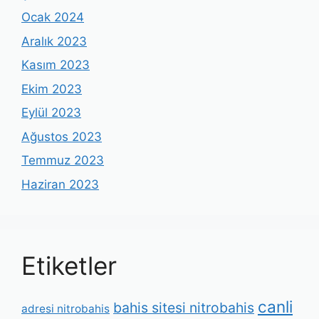
Ocak 2024
Aralık 2023
Kasım 2023
Ekim 2023
Eylül 2023
Ağustos 2023
Temmuz 2023
Haziran 2023
Etiketler
canli
bahis sitesi nitrobahis
adresi nitrobahis