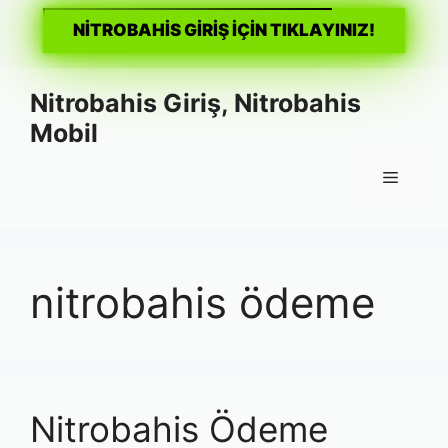
NİTROBAHİS GİRİŞ İÇİN TIKLAYINIZ!
İçeriğe
Nitrobahis Giriş, Nitrobahis
atla
Mobil
Menü
nitrobahis ödeme
Nitrobahis Ödeme