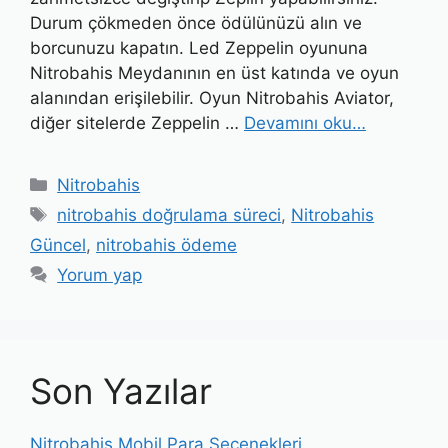
Durum çökmeden önce ödülünüzü alın ve
borcunuzu kapatın. Led Zeppelin oyununa
Nitrobahis Meydanının en üst katında ve oyun
alanından erişilebilir. Oyun Nitrobahis Aviator,
diğer sitelerde Zeppelin …
Devamını oku…
Kategoriler
Nitrobahis
Etiketler
nitrobahis doğrulama süreci
,
Nitrobahis
Güncel
,
nitrobahis ödeme
Yorum yap
Son Yazılar
Nitrobahis Mobil Para Seçenekleri