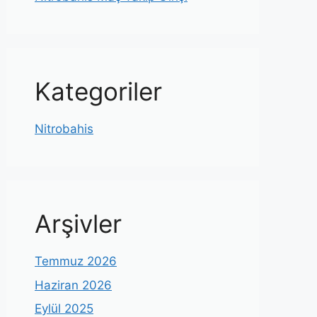
Kategoriler
Nitrobahis
Arşivler
Temmuz 2026
Haziran 2026
Eylül 2025