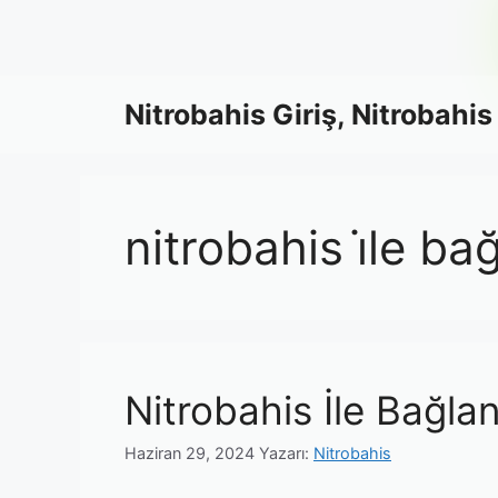
İçeriğe
Nitrobahis Giriş, Nitrobahis
atla
nitrobahis i̇le ba
Nitrobahis İle Bağlan
Haziran 29, 2024
Yazarı:
Nitrobahis