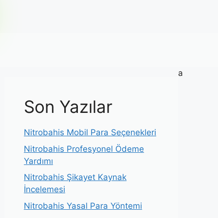
a
Son Yazılar
Nitrobahis Mobil Para Seçenekleri
Nitrobahis Profesyonel Ödeme
Yardımı
Nitrobahis Şikayet Kaynak
İncelemesi
Nitrobahis Yasal Para Yöntemi