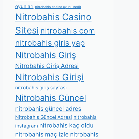
oyunları
nitrobahis casino oyunu nedir
Nitrobahis Casino
Sitesi
nitrobahis com
nitrobahis giris yap
Nitrobahis Giriş
Nitrobahis Giriş Adresi
Nitrobahis Girişi
nitrobahis giriş sayfası
Nitrobahis Güncel
nitrobahis güncel adres
Nitrobahis Güncel Adresi
nitrobahis
nitrobahis kaç oldu
instagram
nitrobahis maç izle
nitrobahis