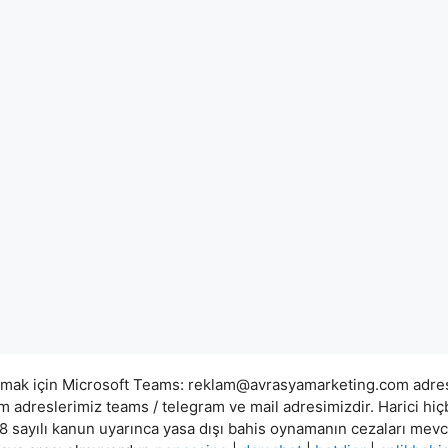
lmak için Microsoft Teams:
reklam@avrasyamarketing.com
adre
işim adreslerimiz teams / telegram ve mail adresimizdir. Harici hi
58 sayılı kanun uyarınca yasa dışı bahis oynamanın cezaları mevc