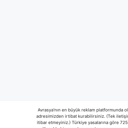
Avrasya'nın en büyük reklam platformunda o
adresimizden irtibat kurabilirsiniz. (Tek ilet
itibar etmeyiniz.) Türkiye yasalarına göre 72