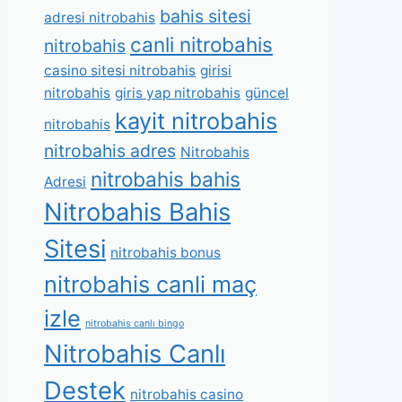
bahis sitesi
adresi nitrobahis
canli nitrobahis
nitrobahis
casino sitesi nitrobahis
girisi
nitrobahis
giris yap nitrobahis
güncel
kayit nitrobahis
nitrobahis
nitrobahis adres
Nitrobahis
nitrobahis bahis
Adresi
Nitrobahis Bahis
Sitesi
nitrobahis bonus
nitrobahis canli maç
izle
nitrobahis canlı bingo
Nitrobahis Canlı
Destek
nitrobahis casino