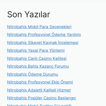
Son Yazılar
Nitrobahis Mobil Para Seçenekleri
Nitrobahis Profesyonel Ödeme Yardımı
Nitrobahis Şikayet Kaynak İncelemesi
Nitrobahis Yasal Para Yöntemi
Nitrobahis Canlı Casino Kalitesi
Nitrobahis Bahis Kazanç Forumu
Nitrobahis Ödeme Durumu
Nitrobahis Profesyonel Ekip Önemi
Nitrobahis Adaletli Kaliteli Hizmet
Nitrobahis Popüler Casino Başlangıç
Nitrobahis Mobil Twitter Güvenliği