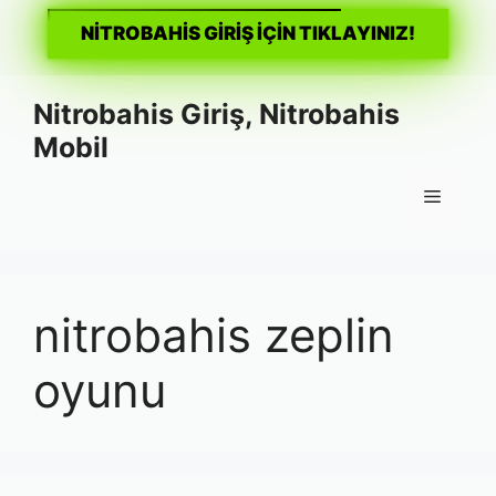
NİTROBAHİS GİRİŞ İÇİN TIKLAYINIZ!
İçeriğe
Nitrobahis Giriş, Nitrobahis
atla
Mobil
Menü
nitrobahis zeplin
oyunu