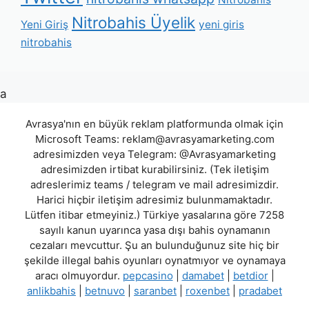
Nitrobahis Üyelik
Yeni Giriş
yeni giris
nitrobahis
a
Avrasya'nın en büyük reklam platformunda olmak için
Microsoft Teams:
reklam@avrasyamarketing.com
adresimizden veya Telegram: @Avrasyamarketing
adresimizden irtibat kurabilirsiniz. (Tek iletişim
adreslerimiz teams / telegram ve mail adresimizdir.
Harici hiçbir iletişim adresimiz bulunmamaktadır.
Lütfen itibar etmeyiniz.) Türkiye yasalarına göre 7258
sayılı kanun uyarınca yasa dışı bahis oynamanın
cezaları mevcuttur. Şu an bulunduğunuz site hiç bir
şekilde illegal bahis oyunları oynatmıyor ve oynamaya
aracı olmuyordur.
pepcasino
|
damabet
|
betdior
|
anlikbahis
|
betnuvo
|
saranbet
|
roxenbet
|
pradabet