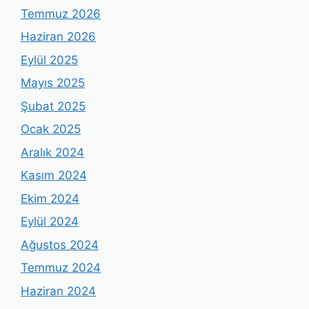
Temmuz 2026
Haziran 2026
Eylül 2025
Mayıs 2025
Şubat 2025
Ocak 2025
Aralık 2024
Kasım 2024
Ekim 2024
Eylül 2024
Ağustos 2024
Temmuz 2024
Haziran 2024