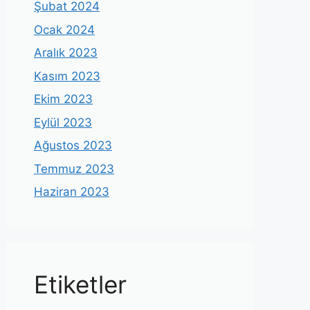
Şubat 2024
Ocak 2024
Aralık 2023
Kasım 2023
Ekim 2023
Eylül 2023
Ağustos 2023
Temmuz 2023
Haziran 2023
Etiketler