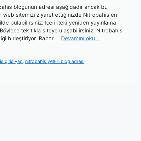
trobahis blogunun adresi aşağıdadır ancak bu
n web sitemizi ziyaret ettiğinizde Nitrobahis en
kilde bulabilirsiniz. İçerikteki yeniden yayınlama
öylece tek tıkla siteye ulaşabilirsiniz. Nitrobahis
liği birleştiriyor. Rapor …
Devamını oku…
is giris yap
,
nitrobahis yetkili blog adresi