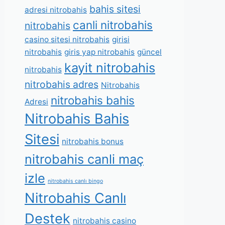
bahis sitesi
adresi nitrobahis
canli nitrobahis
nitrobahis
casino sitesi nitrobahis
girisi
nitrobahis
giris yap nitrobahis
güncel
kayit nitrobahis
nitrobahis
nitrobahis adres
Nitrobahis
nitrobahis bahis
Adresi
Nitrobahis Bahis
Sitesi
nitrobahis bonus
nitrobahis canli maç
izle
nitrobahis canlı bingo
Nitrobahis Canlı
Destek
nitrobahis casino