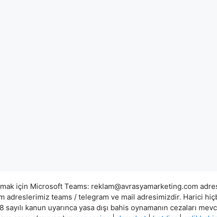
lmak için Microsoft Teams:
reklam@avrasyamarketing.com
adre
işim adreslerimiz teams / telegram ve mail adresimizdir. Harici hi
58 sayılı kanun uyarınca yasa dışı bahis oynamanın cezaları mevc