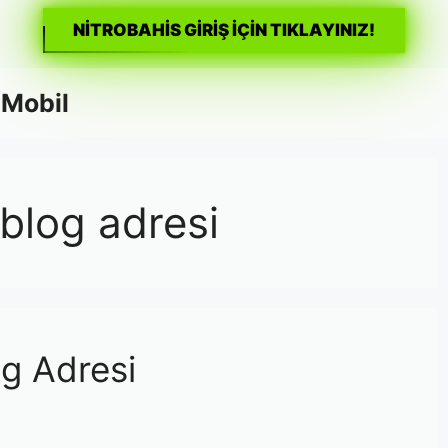
NİTROBAHİS GİRİŞ İÇİN TIKLAYINIZ!
 Mobil
 blog adresi
og Adresi