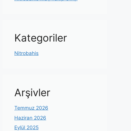
Kategoriler
Nitrobahis
Arşivler
Temmuz 2026
Haziran 2026
Eylül 2025