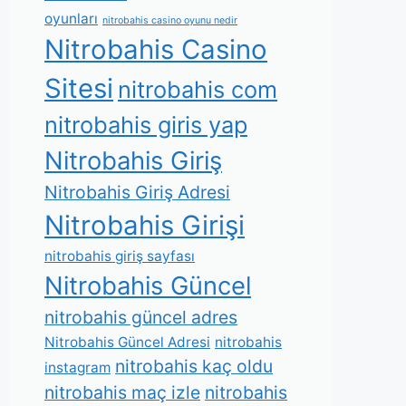
oyunları
nitrobahis casino oyunu nedir
Nitrobahis Casino
Sitesi
nitrobahis com
nitrobahis giris yap
Nitrobahis Giriş
Nitrobahis Giriş Adresi
Nitrobahis Girişi
nitrobahis giriş sayfası
Nitrobahis Güncel
nitrobahis güncel adres
Nitrobahis Güncel Adresi
nitrobahis
nitrobahis kaç oldu
instagram
nitrobahis maç izle
nitrobahis