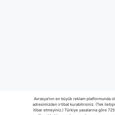
Avrasya'nın en büyük reklam platformunda o
adresimizden irtibat kurabilirsiniz. (Tek ilet
itibar etmeyiniz.) Türkiye yasalarına göre 72