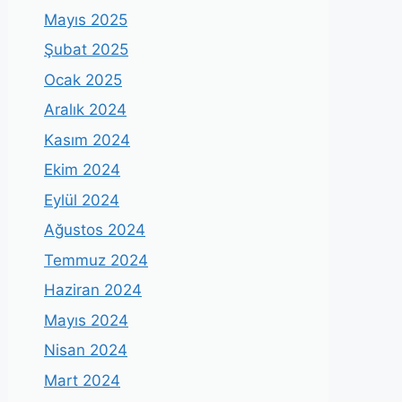
Mayıs 2025
Şubat 2025
Ocak 2025
Aralık 2024
Kasım 2024
Ekim 2024
Eylül 2024
Ağustos 2024
Temmuz 2024
Haziran 2024
Mayıs 2024
Nisan 2024
Mart 2024