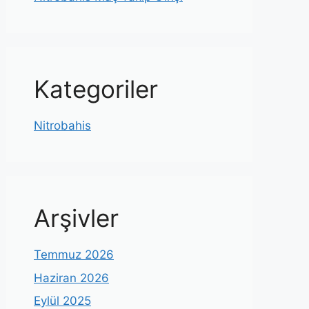
Kategoriler
Nitrobahis
Arşivler
Temmuz 2026
Haziran 2026
Eylül 2025