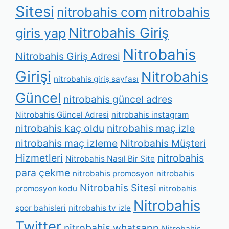
Sitesi
nitrobahis com
nitrobahis
Nitrobahis Giriş
giris yap
Nitrobahis
Nitrobahis Giriş Adresi
Girişi
Nitrobahis
nitrobahis giriş sayfası
Güncel
nitrobahis güncel adres
Nitrobahis Güncel Adresi
nitrobahis instagram
nitrobahis kaç oldu
nitrobahis maç izle
nitrobahis maç izleme
Nitrobahis Müşteri
Hizmetleri
nitrobahis
Nitrobahis Nasıl Bir Site
para çekme
nitrobahis promosyon
nitrobahis
Nitrobahis Sitesi
promosyon kodu
nitrobahis
Nitrobahis
spor bahisleri
nitrobahis tv izle
Twitter
nitrobahis whatsapp
Nitrobahis