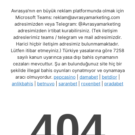
Avrasya'nın en büyük reklam platformunda olmak için
Microsoft Teams:
reklam@avrasyamarketing.com
adresimizden veya Telegram: @Avrasyamarketing
adresimizden irtibat kurabilirsiniz. (Tek iletişim
adreslerimiz teams / telegram ve mail adresimizdir.
Harici hiçbir iletişim adresimiz bulunmamaktadır.
Lütfen itibar etmeyiniz.) Türkiye yasalarına göre 7258
sayılı kanun uyarınca yasa dışı bahis oynamanın
cezaları mevcuttur. Şu an bulunduğunuz site hiç bir
şekilde illegal bahis oyunları oynatmıyor ve oynamaya
aracı olmuyordur.
pepcasino
|
damabet
|
betdior
|
anlikbahis
|
betnuvo
|
saranbet
|
roxenbet
|
pradabet