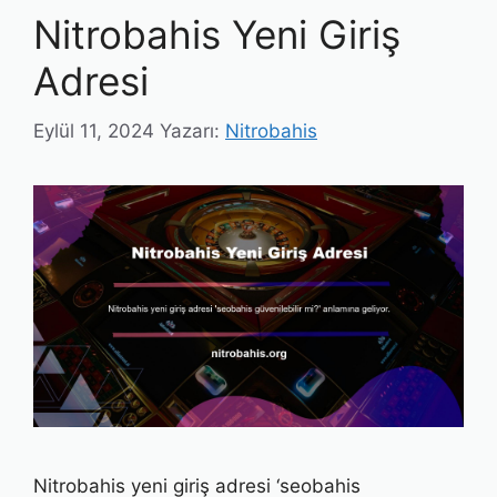
Nitrobahis Yeni Giriş
Adresi
Eylül 11, 2024
Yazarı:
Nitrobahis
Nitrobahis yeni giriş adresi ‘seobahis