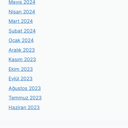
Mayıs 2024
Nisan 2024
Mart 2024
Şubat 2024
Ocak 2024
Aralık 2023
Kasım 2023
Ekim 2023
Eylül 2023
Ağustos 2023
Temmuz 2023
Haziran 2023