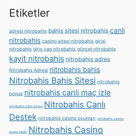
Etiketler
canli
bahis sitesi nitrobahis
adresi nitrobahis
nitrobahis
casino sitesi nitrobahis
girisi
nitrobahis
giris yap nitrobahis
güncel nitrobahis
kayit nitrobahis
nitrobahis adres
nitrobahis bahis
Nitrobahis Adresi
Nitrobahis Bahis Sitesi
nitrobahis
nitrobahis canli maç izle
bonus
Nitrobahis Canlı
nitrobahis canlı bingo
Destek
nitrobahis casino oyunları
nitrobahis casino
Nitrobahis Casino
oyunu nedir