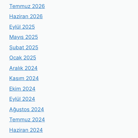
Temmuz 2026
Haziran 2026
Eylül 2025
Mayıs 2025
Şubat 2025
Ocak 2025
Aralık 2024
Kasım 2024
Ekim 2024
Eylül 2024
Ağustos 2024
Temmuz 2024
Haziran 2024