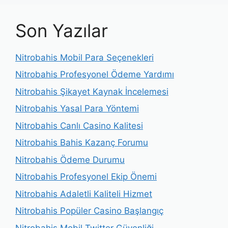
Son Yazılar
Nitrobahis Mobil Para Seçenekleri
Nitrobahis Profesyonel Ödeme Yardımı
Nitrobahis Şikayet Kaynak İncelemesi
Nitrobahis Yasal Para Yöntemi
Nitrobahis Canlı Casino Kalitesi
Nitrobahis Bahis Kazanç Forumu
Nitrobahis Ödeme Durumu
Nitrobahis Profesyonel Ekip Önemi
Nitrobahis Adaletli Kaliteli Hizmet
Nitrobahis Popüler Casino Başlangıç
Nitrobahis Mobil Twitter Güvenliği