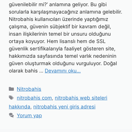
güvenilebilir mi?’ anlamına geliyor. Bu gibi
sorularla karşılaşmayacağınız anlamına gelebilir.
Nitrobahis kullanıcıları üzerinde yaptığımız
çalışma, güvenin sübjektif bir kavram değil,
insan ilişkilerinin temel bir unsuru olduğunu
ortaya koyuyor. Hem lisanslı hem de SSL
güvenlik sertifikalarıyla faaliyet gösteren site,
hakkımızda sayfasında temel varlık nedeninin
güven oluşturmak olduğunu vurguluyor. Doğal
olarak bahis …
Devamını oku…
Kategoriler
Nitrobahis
Etiketler
nitrobahis com
,
nitrobahis web siteleri
hakkında
,
nitrobahis yeni giriş adresi
Yorum yap