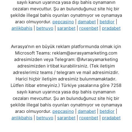
sayılı kanun uyarınca yasa dışı bahis oynamanın
cezaları mevcuttur. Şu an bulunduğunuz site hiç bir
şekilde illegal bahis oyunları oynatmıyor ve oynamaya
aracı olmuyordur.
pepcasino
|
damabet
|
betdior
|
anlikbahis
|
betnuvo
|
saranbet
|
roxenbet
|
pradabet
Avrasya'nın en büyük reklam platformunda olmak için
Microsoft Teams:
reklam@avrasyamarketing.com
adresimizden veya Telegram: @Avrasyamarketing
adresimizden irtibat kurabilirsiniz. (Tek iletişim
adreslerimiz teams / telegram ve mail adresimizdir.
Harici hiçbir iletişim adresimiz bulunmamaktadır.
Lütfen itibar etmeyiniz.) Türkiye yasalarına göre 7258
sayılı kanun uyarınca yasa dışı bahis oynamanın
cezaları mevcuttur. Şu an bulunduğunuz site hiç bir
şekilde illegal bahis oyunları oynatmıyor ve oynamaya
aracı olmuyordur.
pepcasino
|
damabet
|
betdior
|
anlikbahis
|
betnuvo
|
saranbet
|
roxenbet
|
pradabet