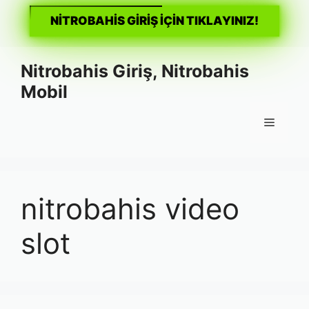
NİTROBAHİS GİRİŞ İÇİN TIKLAYINIZ!
İçeriğe
Nitrobahis Giriş, Nitrobahis
atla
Mobil
Menü
nitrobahis video
slot