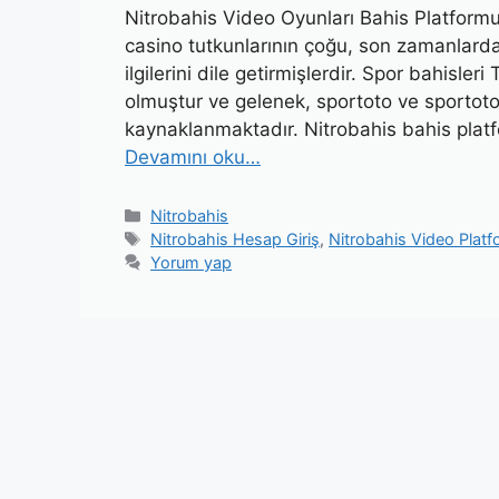
Nitrobahis Video Oyunları Bahis Platformu
casino tutkunlarının çoğu, son zamanlarda 
ilgilerini dile getirmişlerdir. Spor bahisle
olmuştur ve gelenek, sportoto ve sportoto
kaynaklanmaktadır. Nitrobahis bahis platf
Devamını oku…
Kategoriler
Nitrobahis
Etiketler
Nitrobahis Hesap Giriş
,
Nitrobahis Video Plat
Yorum yap