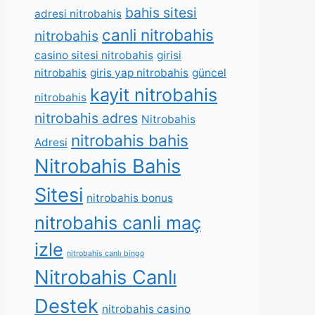
bahis sitesi
adresi nitrobahis
canli nitrobahis
nitrobahis
casino sitesi nitrobahis
girisi
nitrobahis
giris yap nitrobahis
güncel
kayit nitrobahis
nitrobahis
nitrobahis adres
Nitrobahis
nitrobahis bahis
Adresi
Nitrobahis Bahis
Sitesi
nitrobahis bonus
nitrobahis canli maç
izle
nitrobahis canlı bingo
Nitrobahis Canlı
Destek
nitrobahis casino