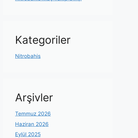
Kategoriler
Nitrobahis
Arşivler
Temmuz 2026
Haziran 2026
Eylül 2025