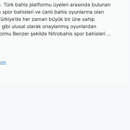
. Türk bahis platformu üyeleri arasında bulunan
spor bahisleri ve canlı bahis oyunlarına olan
ri Türkiye’de her zaman büyük bir üne sahip
 gibi ulusal olarak onaylanmış oyunlardan
ormu Benzer şekilde Nitrobahis spor bahisleri …
form