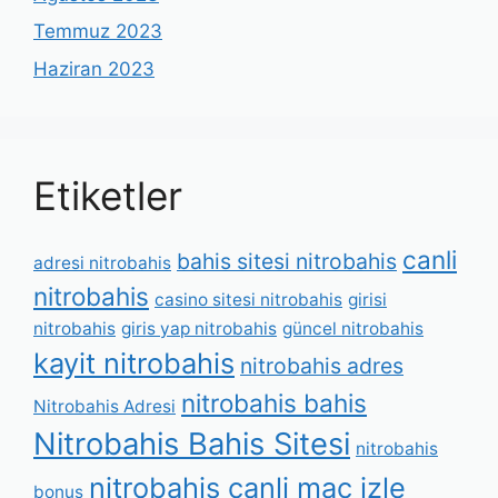
Temmuz 2023
Haziran 2023
Etiketler
canli
bahis sitesi nitrobahis
adresi nitrobahis
nitrobahis
casino sitesi nitrobahis
girisi
nitrobahis
giris yap nitrobahis
güncel nitrobahis
kayit nitrobahis
nitrobahis adres
nitrobahis bahis
Nitrobahis Adresi
Nitrobahis Bahis Sitesi
nitrobahis
nitrobahis canli maç izle
bonus