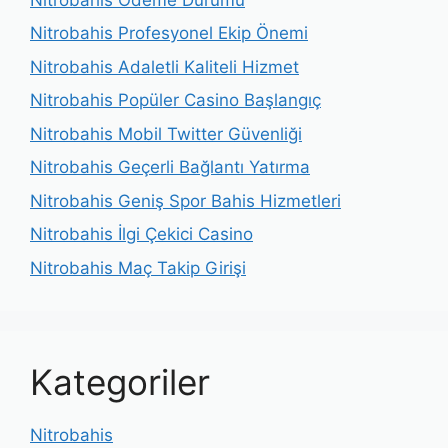
Nitrobahis Profesyonel Ekip Önemi
Nitrobahis Adaletli Kaliteli Hizmet
Nitrobahis Popüler Casino Başlangıç
Nitrobahis Mobil Twitter Güvenliği
Nitrobahis Geçerli Bağlantı Yatırma
Nitrobahis Geniş Spor Bahis Hizmetleri
Nitrobahis İlgi Çekici Casino
Nitrobahis Maç Takip Girişi
Kategoriler
Nitrobahis