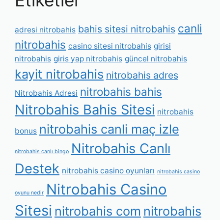
canli
bahis sitesi nitrobahis
adresi nitrobahis
nitrobahis
casino sitesi nitrobahis
girisi
nitrobahis
giris yap nitrobahis
güncel nitrobahis
kayit nitrobahis
nitrobahis adres
nitrobahis bahis
Nitrobahis Adresi
Nitrobahis Bahis Sitesi
nitrobahis
nitrobahis canli maç izle
bonus
Nitrobahis Canlı
nitrobahis canlı bingo
Destek
nitrobahis casino oyunları
nitrobahis casino
Nitrobahis Casino
oyunu nedir
Sitesi
nitrobahis com
nitrobahis