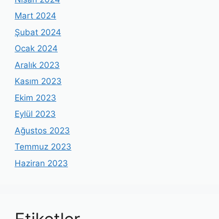
Mart 2024
Şubat 2024
Ocak 2024
Aralık 2023
Kasım 2023
Ekim 2023
Eylül 2023
Ağustos 2023
Temmuz 2023
Haziran 2023
Etiketler