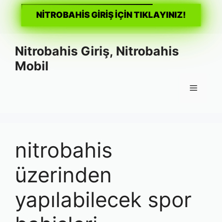
NİTROBAHİS GİRİŞ İÇİN TIKLAYINIZ!
İçeriğe
Nitrobahis Giriş, Nitrobahis
atla
Mobil
Menü
nitrobahis
üzerinden
yapılabilecek spor