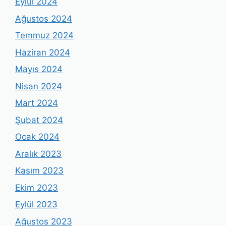
Eylül 2024
Ağustos 2024
Temmuz 2024
Haziran 2024
Mayıs 2024
Nisan 2024
Mart 2024
Şubat 2024
Ocak 2024
Aralık 2023
Kasım 2023
Ekim 2023
Eylül 2023
Ağustos 2023