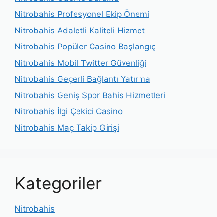
Nitrobahis Profesyonel Ekip Önemi
Nitrobahis Adaletli Kaliteli Hizmet
Nitrobahis Popüler Casino Başlangıç
Nitrobahis Mobil Twitter Güvenliği
Nitrobahis Geçerli Bağlantı Yatırma
Nitrobahis Geniş Spor Bahis Hizmetleri
Nitrobahis İlgi Çekici Casino
Nitrobahis Maç Takip Girişi
Kategoriler
Nitrobahis