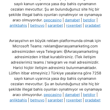
sayılı kanun uyarınca yasa dışı bahis oynamanın
cezaları mevcuttur. Şu an bulunduğunuz site hiç bir
şekilde illegal bahis oyunları oynatmıyor ve oynamaya
aracı olmuyordur.
pepcasino
|
damabet
|
betdior
|
anlikbahis
|
betnuvo
|
saranbet
|
roxenbet
|
pradabet
Avrasya'nın en büyük reklam platformunda olmak için
Microsoft Teams:
reklam@avrasyamarketing.com
adresimizden veya Telegram: @Avrasyamarketing
adresimizden irtibat kurabilirsiniz. (Tek iletişim
adreslerimiz teams / telegram ve mail adresimizdir.
Harici hiçbir iletişim adresimiz bulunmamaktadır.
Lütfen itibar etmeyiniz.) Türkiye yasalarına göre 7258
sayılı kanun uyarınca yasa dışı bahis oynamanın
cezaları mevcuttur. Şu an bulunduğunuz site hiç bir
şekilde illegal bahis oyunları oynatmıyor ve oynamaya
aracı olmuyordur.
pepcasino
|
damabet
|
betdior
|
anlikbahis
|
betnuvo
|
saranbet
|
roxenbet
|
pradabet