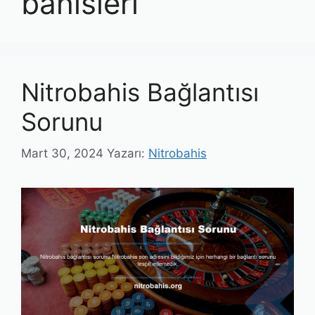
bahisleri
Nitrobahis Bağlantısı
Sorunu
Mart 30, 2024
Yazarı:
Nitrobahis