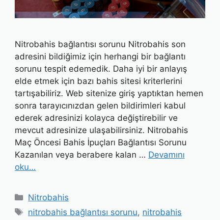
Nitrobahis bağlantısı sorunu Nitrobahis son
adresini bildiğimiz için herhangi bir bağlantı
sorunu tespit edemedik. Daha iyi bir anlayış
elde etmek için bazı bahis sitesi kriterlerini
tartışabiliriz. Web sitenize giriş yaptıktan hemen
sonra tarayıcınızdan gelen bildirimleri kabul
ederek adresinizi kolayca değiştirebilir ve
mevcut adresinize ulaşabilirsiniz. Nitrobahis
Maç Öncesi Bahis İpuçları Bağlantısı Sorunu
Kazanılan veya berabere kalan …
Devamını
oku…
Kategoriler
Nitrobahis
Etiketler
nitrobahis bağlantısı sorunu
,
nitrobahis