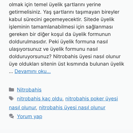
olmak için temel üyelik şartlarını yerine
getirmelisiniz. Yaş şartlarını taşımayan bireyler
kabul sürecini geçemeyecektir. Sitede üyelik
işleminin tamamlanabilmesi için sağlanması
gereken bir diğer koşul da üyelik formunun
doldurulmasıdır. Peki üyelik formuna nasıl
ulaşıyorsunuz ve üyelik formunu nasıl
dolduruyorsunuz? Nitrobahis üyesi nasıl olunur
üye oldukları sitenin üst kısmında bulunan üyelik
…
Devamını oku…
Kategoriler
Nitrobahis
Etiketler
nitrobahis kaç oldu
,
nitrobahis poker üyesi
nasıl olunur
,
nitrobahis üyesi nasıl olunur
Yorum yap