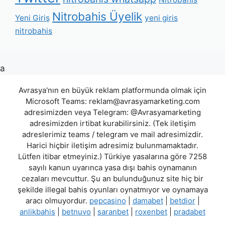
Nitrobahis Üyelik
Yeni Giriş
yeni giris
nitrobahis
a
Avrasya'nın en büyük reklam platformunda olmak için
Microsoft Teams:
reklam@avrasyamarketing.com
adresimizden veya Telegram: @Avrasyamarketing
adresimizden irtibat kurabilirsiniz. (Tek iletişim
adreslerimiz teams / telegram ve mail adresimizdir.
Harici hiçbir iletişim adresimiz bulunmamaktadır.
Lütfen itibar etmeyiniz.) Türkiye yasalarına göre 7258
sayılı kanun uyarınca yasa dışı bahis oynamanın
cezaları mevcuttur. Şu an bulunduğunuz site hiç bir
şekilde illegal bahis oyunları oynatmıyor ve oynamaya
aracı olmuyordur.
pepcasino
|
damabet
|
betdior
|
anlikbahis
|
betnuvo
|
saranbet
|
roxenbet
|
pradabet