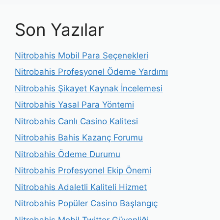
Son Yazılar
Nitrobahis Mobil Para Seçenekleri
Nitrobahis Profesyonel Ödeme Yardımı
Nitrobahis Şikayet Kaynak İncelemesi
Nitrobahis Yasal Para Yöntemi
Nitrobahis Canlı Casino Kalitesi
Nitrobahis Bahis Kazanç Forumu
Nitrobahis Ödeme Durumu
Nitrobahis Profesyonel Ekip Önemi
Nitrobahis Adaletli Kaliteli Hizmet
Nitrobahis Popüler Casino Başlangıç
Nitrobahis Mobil Twitter Güvenliği