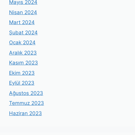
Mayıs 2024
Nisan 2024
Mart 2024
Şubat 2024
Ocak 2024
Aralık 2023
Kasım 2023
Ekim 2023
Eylül 2023
Ağustos 2023
Temmuz 2023
Haziran 2023