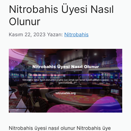
Nitrobahis Üyesi Nasıl
Olunur
Kasım 22, 2023
Yazarı:
Nitrobahis
Nitrobahis üyesi nasıl olunur Nitrobahis üye