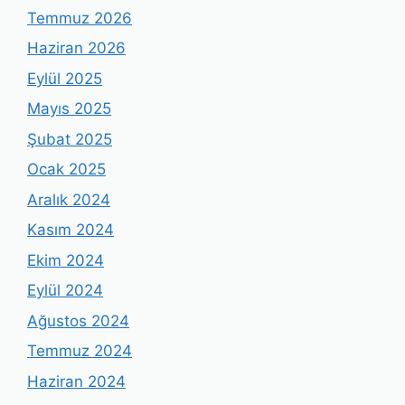
Temmuz 2026
Haziran 2026
Eylül 2025
Mayıs 2025
Şubat 2025
Ocak 2025
Aralık 2024
Kasım 2024
Ekim 2024
Eylül 2024
Ağustos 2024
Temmuz 2024
Haziran 2024