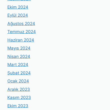
Ekim 2024
Eylül 2024
Ağustos 2024
Temmuz 2024
Haziran 2024
Mayıs 2024
Nisan 2024
Mart 2024
Şubat 2024
Ocak 2024
Aralık 2023
Kasım 2023
Ekim 2023