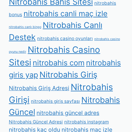
Nitrobahis Bahis Sitesi
nitrobahis
nitrobahis canli maç izle
bonus
Nitrobahis Canlı
nitrobahis canlı bingo
Destek
nitrobahis casino oyunları
nitrobahis casino
Nitrobahis Casino
oyunu nedir
Sitesi
nitrobahis com
nitrobahis
Nitrobahis Giriş
giris yap
Nitrobahis
Nitrobahis Giriş Adresi
Girişi
Nitrobahis
nitrobahis giriş sayfası
Güncel
nitrobahis güncel adres
Nitrobahis Güncel Adresi
nitrobahis instagram
nitrobahis kaç oldu
nitrobahis maç izle