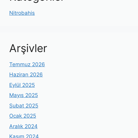
Nitrobahis
Arşivler
Temmuz 2026
Haziran 2026
Eylül 2025
Mayıs 2025
Şubat 2025
Ocak 2025
Aralık 2024
Kasım 2024