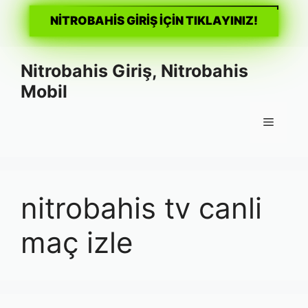
NİTROBAHİS GİRİŞ İÇİN TIKLAYINIZ!
İçeriğe
Nitrobahis Giriş, Nitrobahis
atla
Mobil
Menü
nitrobahis tv canli
maç izle