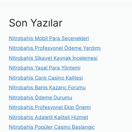
Son Yazılar
Nitrobahis Mobil Para Seçenekleri
Nitrobahis Profesyonel Ödeme Yardımı
Nitrobahis Şikayet Kaynak İncelemesi
Nitrobahis Yasal Para Yöntemi
Nitrobahis Canlı Casino Kalitesi
Nitrobahis Bahis Kazanç Forumu
Nitrobahis Ödeme Durumu
Nitrobahis Profesyonel Ekip Önemi
Nitrobahis Adaletli Kaliteli Hizmet
Nitrobahis Popüler Casino Başlangıç