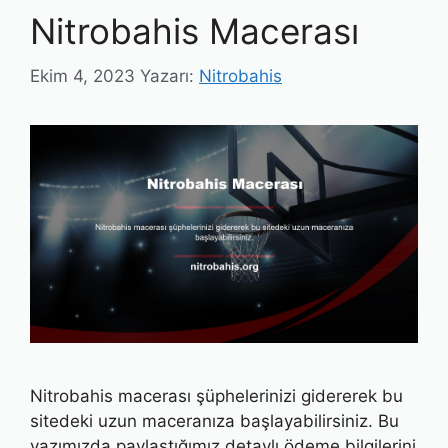
Nitrobahis Macerası
Ekim 4, 2023
Yazarı:
Nitrobahis
Nitrobahis macerası şüphelerinizi gidererek bu
sitedeki uzun maceranıza başlayabilirsiniz. Bu
yazımızda paylaştığımız detaylı ödeme bilgilerini