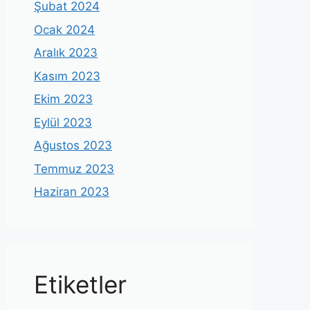
Şubat 2024
Ocak 2024
Aralık 2023
Kasım 2023
Ekim 2023
Eylül 2023
Ağustos 2023
Temmuz 2023
Haziran 2023
Etiketler