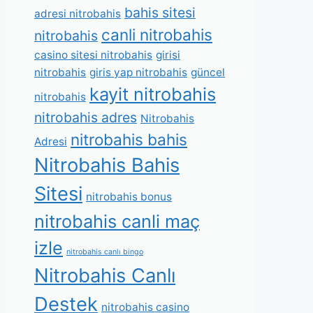
bahis sitesi
adresi nitrobahis
canli nitrobahis
nitrobahis
casino sitesi nitrobahis
girisi
nitrobahis
giris yap nitrobahis
güncel
kayit nitrobahis
nitrobahis
nitrobahis adres
Nitrobahis
nitrobahis bahis
Adresi
Nitrobahis Bahis
Sitesi
nitrobahis bonus
nitrobahis canli maç
izle
nitrobahis canlı bingo
Nitrobahis Canlı
Destek
nitrobahis casino