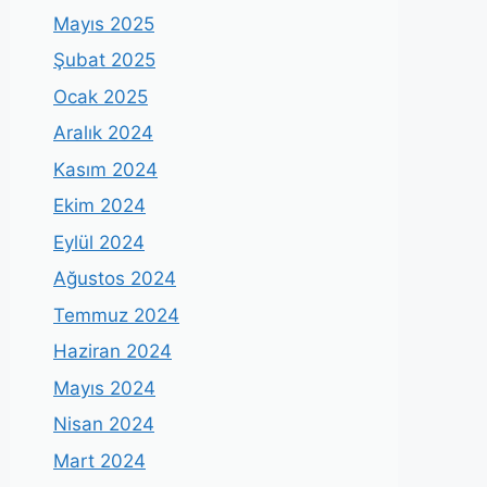
Mayıs 2025
Şubat 2025
Ocak 2025
Aralık 2024
Kasım 2024
Ekim 2024
Eylül 2024
Ağustos 2024
Temmuz 2024
Haziran 2024
Mayıs 2024
Nisan 2024
Mart 2024