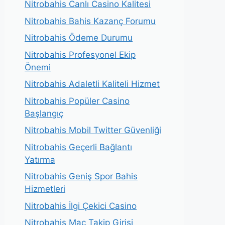
Nitrobahis Canlı Casino Kalitesi
Nitrobahis Bahis Kazanç Forumu
Nitrobahis Ödeme Durumu
Nitrobahis Profesyonel Ekip
Önemi
Nitrobahis Adaletli Kaliteli Hizmet
Nitrobahis Popüler Casino
Başlangıç
Nitrobahis Mobil Twitter Güvenliği
Nitrobahis Geçerli Bağlantı
Yatırma
Nitrobahis Geniş Spor Bahis
Hizmetleri
Nitrobahis İlgi Çekici Casino
Nitrobahis Maç Takip Girişi