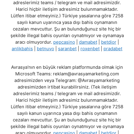
adreslerimiz teams / telegram ve mail adresimizdir.
Harici hiçbir iletişim adresimiz bulunmamaktadır.
Lütfen itibar etmeyiniz.) Türkiye yasalarına göre 7258
sayılı kanun uyarınca yasa dışı bahis oynamanın
cezaları mevcuttur. Şu an bulunduğunuz site hiç bir
şekilde illegal bahis oyunları oynatmıyor ve oynamaya
aracı olmuyordur.
pepcasino
|
damabet
|
betdior
|
anlikbahis
|
betnuvo
|
saranbet
|
roxenbet
|
pradabet
Avrasya'nın en büyük reklam platformunda olmak için
Microsoft Teams:
reklam@avrasyamarketing.com
adresimizden veya Telegram: @Avrasyamarketing
adresimizden irtibat kurabilirsiniz. (Tek iletişim
adreslerimiz teams / telegram ve mail adresimizdir.
Harici hiçbir iletişim adresimiz bulunmamaktadır.
Lütfen itibar etmeyiniz.) Türkiye yasalarına göre 7258
sayılı kanun uyarınca yasa dışı bahis oynamanın
cezaları mevcuttur. Şu an bulunduğunuz site hiç bir
şekilde illegal bahis oyunları oynatmıyor ve oynamaya
aracı olmuyordur.
pepcasino
|
damabet
|
betdior
|