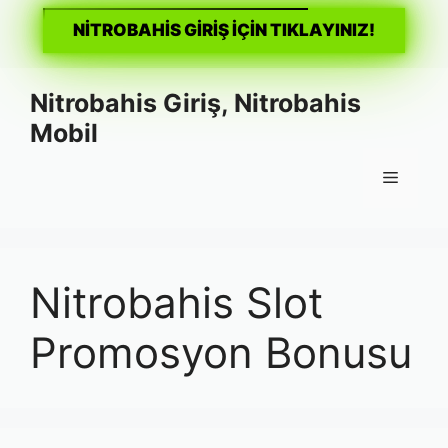
NİTROBAHİS GİRİŞ İÇİN TIKLAYINIZ!
İçeriğe
Nitrobahis Giriş, Nitrobahis
atla
Mobil
Menü
Nitrobahis Slot
Promosyon Bonusu