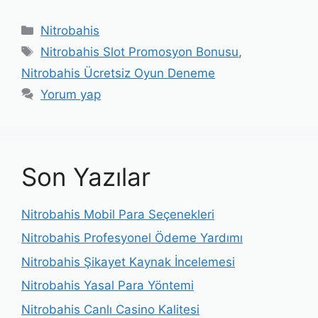
Kategoriler
Nitrobahis
Etiketler
Nitrobahis Slot Promosyon Bonusu
,
Nitrobahis Ücretsiz Oyun Deneme
Yorum yap
Son Yazılar
Nitrobahis Mobil Para Seçenekleri
Nitrobahis Profesyonel Ödeme Yardımı
Nitrobahis Şikayet Kaynak İncelemesi
Nitrobahis Yasal Para Yöntemi
Nitrobahis Canlı Casino Kalitesi