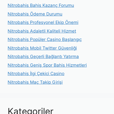
Nitrobahis Bahis Kazanç Forumu
Nitrobahis Ödeme Durumu
Nitrobahis Profesyonel Ekip Önemi
Nitrobahis Adaletli Kaliteli Hizmet
Nitrobahis Popüler Casino Başlangıç
Nitrobahis Mobil Twitter Güvenliği
Nitrobahis Geçerli Bağlantı Yatırma
Nitrobahis Geniş Spor Bahis Hizmetleri
Nitrobahis İlgi Çekici Casino
Nitrobahis Maç Takip Girişi
Kategoriler