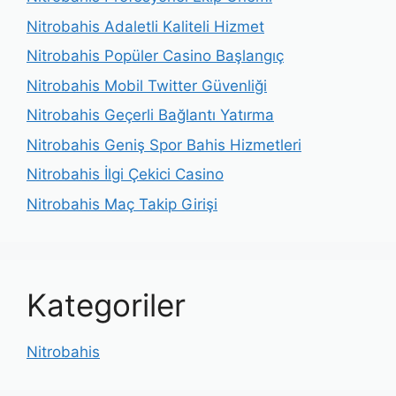
Nitrobahis Adaletli Kaliteli Hizmet
Nitrobahis Popüler Casino Başlangıç
Nitrobahis Mobil Twitter Güvenliği
Nitrobahis Geçerli Bağlantı Yatırma
Nitrobahis Geniş Spor Bahis Hizmetleri
Nitrobahis İlgi Çekici Casino
Nitrobahis Maç Takip Girişi
Kategoriler
Nitrobahis