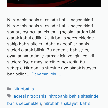
Nitrobahis bahis sitesinde bahis seçenekleri
Nitrobahis bahis sitesinde bahis seçenekleri
sorusu, oyuncular için en ilginç olanlardan biri
olarak kabul edilir. Kısıtlı bahis seçeneklerine
sahip bahis siteleri, daha az popüler bahis
siteleri olarak bilinir. Bu nedenle bahisçiler,
oyunlarının tadını çıkarmak için zengin içerikli
sitelere üye olmayı tercih etmektedir. Bu
sebeple Nitrobahis sitesine üye olmak isteyen
bahisçiler …
Devamını oku…
Kategoriler
Nitrobahis
Etiketler
adresi nitrobahis
,
nitrobahis bahis sitesinde
bahis seçenekleri
,
nitrobahis şikayeti bahis