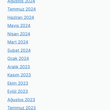
Ağustos 2024
Temmuz 2024
Haziran 2024
Mayıs 2024
Nisan 2024
Mart 2024
Şubat 2024
Ocak 2024
Aralık 2023
Kasım 2023
Ekim 2023
Eylül 2023
Ağustos 2023
Temmuz 2023