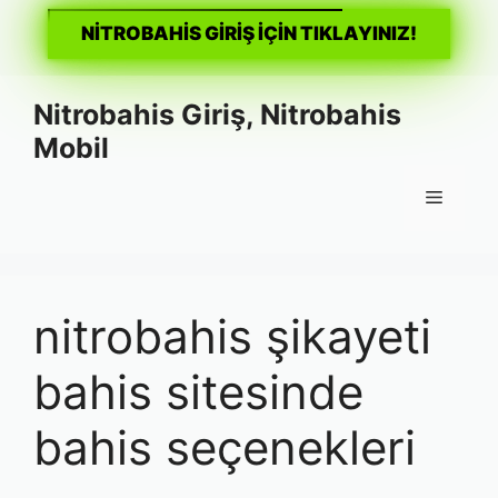
NİTROBAHİS GİRİŞ İÇİN TIKLAYINIZ!
İçeriğe
Nitrobahis Giriş, Nitrobahis
atla
Mobil
Menü
nitrobahis şikayeti
bahis sitesinde
bahis seçenekleri