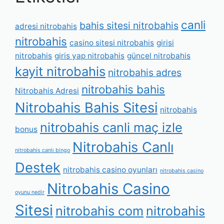
canli
bahis sitesi nitrobahis
adresi nitrobahis
nitrobahis
casino sitesi nitrobahis
girisi
nitrobahis
giris yap nitrobahis
güncel nitrobahis
kayit nitrobahis
nitrobahis adres
nitrobahis bahis
Nitrobahis Adresi
Nitrobahis Bahis Sitesi
nitrobahis
nitrobahis canli maç izle
bonus
Nitrobahis Canlı
nitrobahis canlı bingo
Destek
nitrobahis casino oyunları
nitrobahis casino
Nitrobahis Casino
oyunu nedir
Sitesi
nitrobahis com
nitrobahis