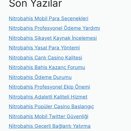
Son Yazılar
Nitrobahis Mobil Para Seçenekleri
Nitrobahis Profesyonel Ödeme Yardımı
Nitrobahis Şikayet Kaynak İncelemesi
Nitrobahis Yasal Para Yöntemi
Nitrobahis Canlı Casino Kalitesi
Nitrobahis Bahis Kazanç Forumu
Nitrobahis Ödeme Durumu
Nitrobahis Profesyonel Ekip Önemi
Nitrobahis Adaletli Kaliteli Hizmet
Nitrobahis Popüler Casino Başlangıç
Nitrobahis Mobil Twitter Güvenliği
Nitrobahis Geçerli Bağlantı Yatırma