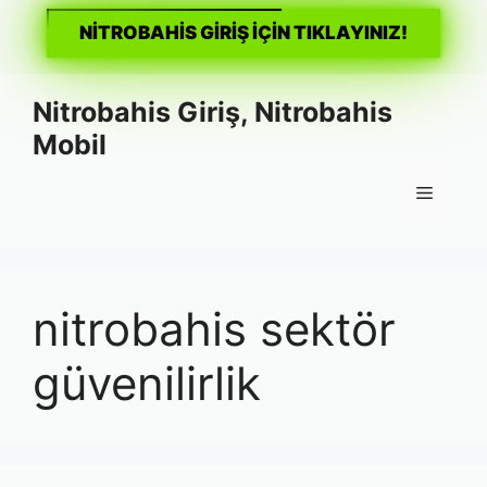
NİTROBAHİS GİRİŞ İÇİN TIKLAYINIZ!
İçeriğe
Nitrobahis Giriş, Nitrobahis
atla
Mobil
Menü
nitrobahis sektör
güvenilirlik