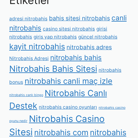
canli
bahis sitesi nitrobahis
adresi nitrobahis
nitrobahis
casino sitesi nitrobahis
girisi
nitrobahis
giris yap nitrobahis
güncel nitrobahis
kayit nitrobahis
nitrobahis adres
nitrobahis bahis
Nitrobahis Adresi
Nitrobahis Bahis Sitesi
nitrobahis
nitrobahis canli maç izle
bonus
Nitrobahis Canlı
nitrobahis canlı bingo
Destek
nitrobahis casino oyunları
nitrobahis casino
Nitrobahis Casino
oyunu nedir
Sitesi
nitrobahis com
nitrobahis