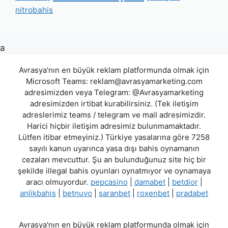
nitrobahis
a
Avrasya'nın en büyük reklam platformunda olmak için
Microsoft Teams:
reklam@avrasyamarketing.com
adresimizden veya Telegram: @Avrasyamarketing
adresimizden irtibat kurabilirsiniz. (Tek iletişim
adreslerimiz teams / telegram ve mail adresimizdir.
Harici hiçbir iletişim adresimiz bulunmamaktadır.
Lütfen itibar etmeyiniz.) Türkiye yasalarına göre 7258
sayılı kanun uyarınca yasa dışı bahis oynamanın
cezaları mevcuttur. Şu an bulunduğunuz site hiç bir
şekilde illegal bahis oyunları oynatmıyor ve oynamaya
aracı olmuyordur.
pepcasino
|
damabet
|
betdior
|
anlikbahis
|
betnuvo
|
saranbet
|
roxenbet
|
pradabet
Avrasya'nın en büyük reklam platformunda olmak için