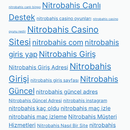
Nitrobahis Canlı
nitrobahis canlı bingo
Destek
nitrobahis casino oyunları
nitrobahis casino
Nitrobahis Casino
oyunu nedir
Sitesi
nitrobahis com
nitrobahis
Nitrobahis Giriş
giris yap
Nitrobahis
Nitrobahis Giriş Adresi
Girişi
Nitrobahis
nitrobahis giriş sayfası
Güncel
nitrobahis güncel adres
Nitrobahis Güncel Adresi
nitrobahis instagram
nitrobahis kaç oldu
nitrobahis maç izle
nitrobahis maç izleme
Nitrobahis Müşteri
Hizmetleri
nitrobahis
Nitrobahis Nasıl Bir Site