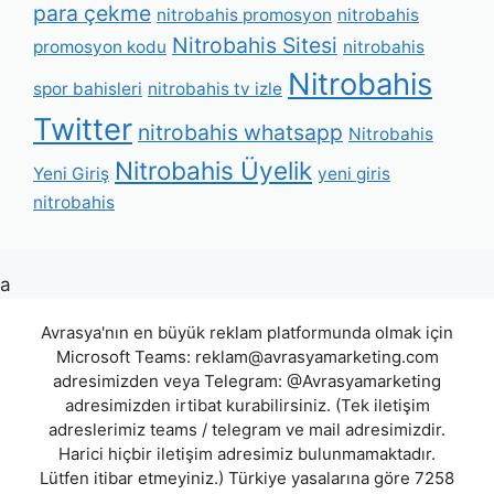
para çekme
nitrobahis promosyon
nitrobahis
Nitrobahis Sitesi
promosyon kodu
nitrobahis
Nitrobahis
spor bahisleri
nitrobahis tv izle
Twitter
nitrobahis whatsapp
Nitrobahis
Nitrobahis Üyelik
Yeni Giriş
yeni giris
nitrobahis
a
Avrasya'nın en büyük reklam platformunda olmak için
Microsoft Teams:
reklam@avrasyamarketing.com
adresimizden veya Telegram: @Avrasyamarketing
adresimizden irtibat kurabilirsiniz. (Tek iletişim
adreslerimiz teams / telegram ve mail adresimizdir.
Harici hiçbir iletişim adresimiz bulunmamaktadır.
Lütfen itibar etmeyiniz.) Türkiye yasalarına göre 7258