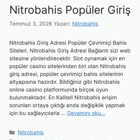
Nitrobahis Popüler Giriş
Temmuz 3, 2026
Yazarı:
Nitrobahis
Nitrobahis Giriş Adresi Popüler Çevrimiçi Bahis
Siteleri. Nitrobahis Giriş Adresi Bağlantı sizi web
sitesine yönlendirecektir. Slot oynamak için en
popüler casino sitelerinden biri olan Nitrobahis
giriş adresi, popüler çevrimiçi bahis sitelerinin
altyapısına hazırdır. Bildiğiniz gibi Nitrobahis
online casino platformunda birçok oyun
bulunmaktadır. En Kaliteli Nitrobahis erişim
sorunları ortaya çıktığı anda değişiklik yapmak
için bu sağlayıcılarla …
Devamını oku…
Kategoriler
Nitrobahis