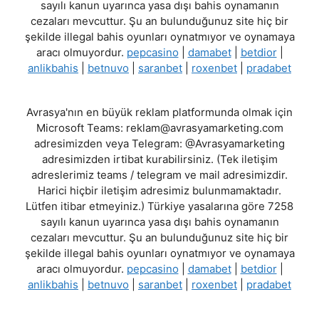
sayılı kanun uyarınca yasa dışı bahis oynamanın
cezaları mevcuttur. Şu an bulunduğunuz site hiç bir
şekilde illegal bahis oyunları oynatmıyor ve oynamaya
aracı olmuyordur.
pepcasino
|
damabet
|
betdior
|
anlikbahis
|
betnuvo
|
saranbet
|
roxenbet
|
pradabet
Avrasya'nın en büyük reklam platformunda olmak için
Microsoft Teams:
reklam@avrasyamarketing.com
adresimizden veya Telegram: @Avrasyamarketing
adresimizden irtibat kurabilirsiniz. (Tek iletişim
adreslerimiz teams / telegram ve mail adresimizdir.
Harici hiçbir iletişim adresimiz bulunmamaktadır.
Lütfen itibar etmeyiniz.) Türkiye yasalarına göre 7258
sayılı kanun uyarınca yasa dışı bahis oynamanın
cezaları mevcuttur. Şu an bulunduğunuz site hiç bir
şekilde illegal bahis oyunları oynatmıyor ve oynamaya
aracı olmuyordur.
pepcasino
|
damabet
|
betdior
|
anlikbahis
|
betnuvo
|
saranbet
|
roxenbet
|
pradabet