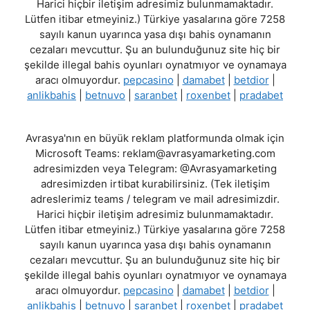
Harici hiçbir iletişim adresimiz bulunmamaktadır.
Lütfen itibar etmeyiniz.) Türkiye yasalarına göre 7258
sayılı kanun uyarınca yasa dışı bahis oynamanın
cezaları mevcuttur. Şu an bulunduğunuz site hiç bir
şekilde illegal bahis oyunları oynatmıyor ve oynamaya
aracı olmuyordur.
pepcasino
|
damabet
|
betdior
|
anlikbahis
|
betnuvo
|
saranbet
|
roxenbet
|
pradabet
Avrasya'nın en büyük reklam platformunda olmak için
Microsoft Teams:
reklam@avrasyamarketing.com
adresimizden veya Telegram: @Avrasyamarketing
adresimizden irtibat kurabilirsiniz. (Tek iletişim
adreslerimiz teams / telegram ve mail adresimizdir.
Harici hiçbir iletişim adresimiz bulunmamaktadır.
Lütfen itibar etmeyiniz.) Türkiye yasalarına göre 7258
sayılı kanun uyarınca yasa dışı bahis oynamanın
cezaları mevcuttur. Şu an bulunduğunuz site hiç bir
şekilde illegal bahis oyunları oynatmıyor ve oynamaya
aracı olmuyordur.
pepcasino
|
damabet
|
betdior
|
anlikbahis
|
betnuvo
|
saranbet
|
roxenbet
|
pradabet