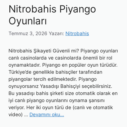
Nitrobahis Piyango
Oyunları
Temmuz 3, 2026
Yazarı:
Nitrobahis
Nitrobahis Şikayeti Güvenli mi? Piyango oyunları
canlı casinolarda ve casinolarda önemli bir rol
oynamaktadır. Piyango en popüler oyun türüdür.
Türkiye’de genellikle bahisçiler tarafından
piyangolar tercih edilmektedir. Piyango
oynuyorsanız Yasadışı Bahisçiyi seçebilirsiniz.
Bu yasadışı bahis şirketi size otomatik olarak en
iyi canlı piyango oyunlarını oynama şansını
veriyor. Her iki oyun türü de (canlı ve otomatik
video) …
Devamını oku…