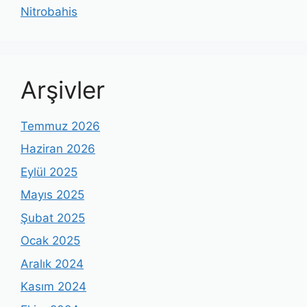
Nitrobahis
Arşivler
Temmuz 2026
Haziran 2026
Eylül 2025
Mayıs 2025
Şubat 2025
Ocak 2025
Aralık 2024
Kasım 2024