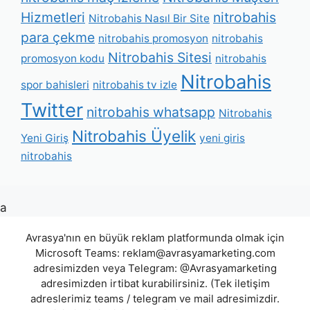
Hizmetleri
nitrobahis
Nitrobahis Nasıl Bir Site
para çekme
nitrobahis promosyon
nitrobahis
Nitrobahis Sitesi
promosyon kodu
nitrobahis
Nitrobahis
spor bahisleri
nitrobahis tv izle
Twitter
nitrobahis whatsapp
Nitrobahis
Nitrobahis Üyelik
Yeni Giriş
yeni giris
nitrobahis
a
Avrasya'nın en büyük reklam platformunda olmak için
Microsoft Teams:
reklam@avrasyamarketing.com
adresimizden veya Telegram: @Avrasyamarketing
adresimizden irtibat kurabilirsiniz. (Tek iletişim
adreslerimiz teams / telegram ve mail adresimizdir.