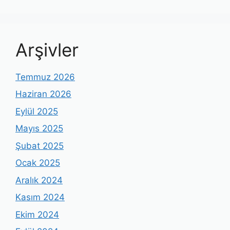
Arşivler
Temmuz 2026
Haziran 2026
Eylül 2025
Mayıs 2025
Şubat 2025
Ocak 2025
Aralık 2024
Kasım 2024
Ekim 2024