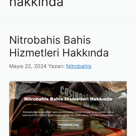
hakkında
Nitrobahis Bahis
Hizmetleri Hakkında
Mayıs 22, 2024
Yazarı:
Nitrobahis