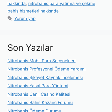
hakkında
,
nitrobahis para yatırma ve çekme
bahis hizmetleri hakkında
Yorum yap
Son Yazılar
Nitrobahis Mobil Para Seçenekleri
Nitrobahis Profesyonel Ödeme Yardımı
Nitrobahis Şikayet Kaynak İncelemesi
Nitrobahis Yasal Para Yöntemi
Nitrobahis Canlı Casino Kalitesi
Nitrobahis Bahis Kazanç Forumu
Nitrobahis Ödeme Durumu