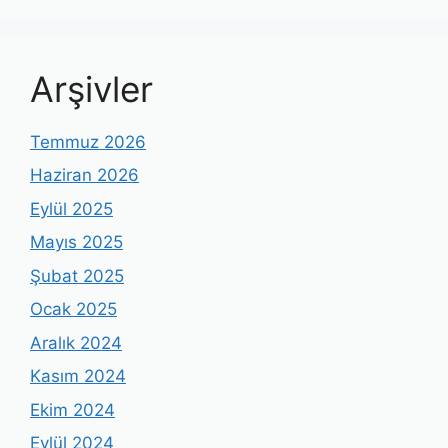
Arşivler
Temmuz 2026
Haziran 2026
Eylül 2025
Mayıs 2025
Şubat 2025
Ocak 2025
Aralık 2024
Kasım 2024
Ekim 2024
Eylül 2024