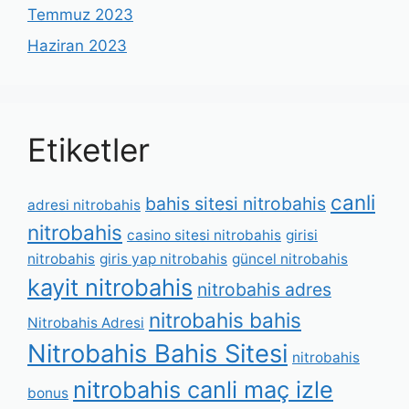
Temmuz 2023
Haziran 2023
Etiketler
canli
bahis sitesi nitrobahis
adresi nitrobahis
nitrobahis
casino sitesi nitrobahis
girisi
nitrobahis
giris yap nitrobahis
güncel nitrobahis
kayit nitrobahis
nitrobahis adres
nitrobahis bahis
Nitrobahis Adresi
Nitrobahis Bahis Sitesi
nitrobahis
nitrobahis canli maç izle
bonus