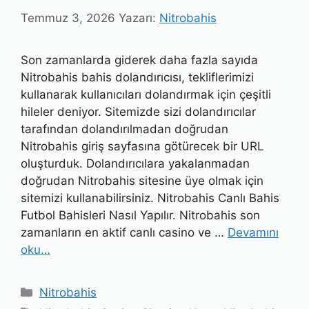
Temmuz 3, 2026
Yazarı:
Nitrobahis
Son zamanlarda giderek daha fazla sayıda
Nitrobahis bahis dolandırıcısı, tekliflerimizi
kullanarak kullanıcıları dolandırmak için çeşitli
hileler deniyor. Sitemizde sizi dolandırıcılar
tarafından dolandırılmadan doğrudan
Nitrobahis giriş sayfasına götürecek bir URL
oluşturduk. Dolandırıcılara yakalanmadan
doğrudan Nitrobahis sitesine üye olmak için
sitemizi kullanabilirsiniz. Nitrobahis Canlı Bahis
Futbol Bahisleri Nasıl Yapılır. Nitrobahis son
zamanların en aktif canlı casino ve …
Devamını
oku…
Kategoriler
Nitrobahis