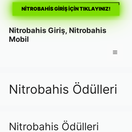
NİTROBAHİS GİRİŞ İÇİN TIKLAYINIZ!
İçeriğe
Nitrobahis Giriş, Nitrobahis
atla
Mobil
Menü
Nitrobahis Ödülleri
Nitrobahis Ödülleri