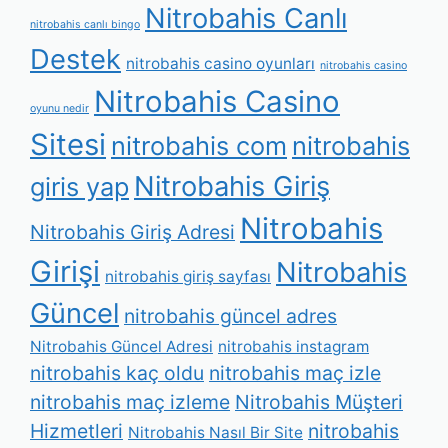
Nitrobahis Canlı
nitrobahis canlı bingo
Destek
nitrobahis casino oyunları
nitrobahis casino
Nitrobahis Casino
oyunu nedir
Sitesi
nitrobahis com
nitrobahis
Nitrobahis Giriş
giris yap
Nitrobahis
Nitrobahis Giriş Adresi
Girişi
Nitrobahis
nitrobahis giriş sayfası
Güncel
nitrobahis güncel adres
Nitrobahis Güncel Adresi
nitrobahis instagram
nitrobahis kaç oldu
nitrobahis maç izle
nitrobahis maç izleme
Nitrobahis Müşteri
Hizmetleri
nitrobahis
Nitrobahis Nasıl Bir Site