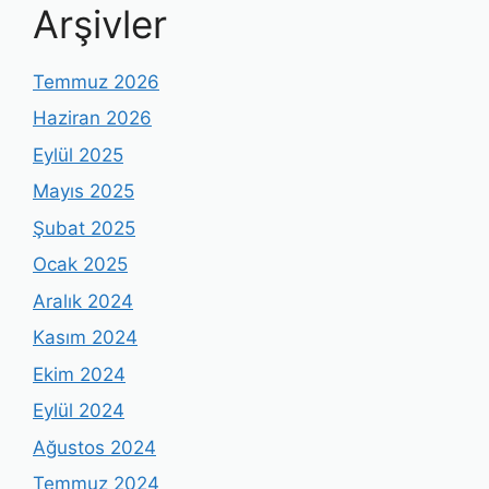
Arşivler
Temmuz 2026
Haziran 2026
Eylül 2025
Mayıs 2025
Şubat 2025
Ocak 2025
Aralık 2024
Kasım 2024
Ekim 2024
Eylül 2024
Ağustos 2024
Temmuz 2024