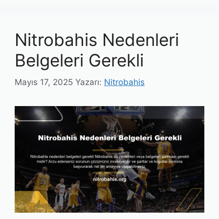
Nitrobahis Nedenleri
Belgeleri Gerekli
Mayıs 17, 2025
Yazarı:
Nitrobahis