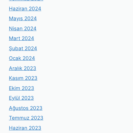
Haziran 2024
Mayıs 2024
Nisan 2024
Mart 2024
Şubat 2024
Ocak 2024
Aralık 2023
Kasım 2023
Ekim 2023
Eylül 2023
Ağustos 2023
Temmuz 2023
Haziran 2023