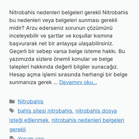
Nitrobahis nedenleri belgeleri gerekli Nitrobahis
bu nedenleri veya belgeleri sunması gerekli
midir? Arzu ederseniz sorunun çözümünü
inceleyebilir ve şartlar ve koşullar kısmına
başvurarak net bir anlayışa ulaşabilirsiniz.
Geçerli bir sebep varsa belge isteme hakkı. Bu
yazımızda sizlere önemli konular ve belge
talepleri hakkında değerli bilgiler sunacağız.
Hesap açma işlemi sırasında herhangi bir belge
sunmanıza gerek …
Devamını oku…
Kategoriler
Nitrobahis
Etiketler
bahis sitesi nitrobahis
,
nitrobahis dosya
i̇steği eğlenmek
,
nitrobahis nedenleri belgeleri
gerekli
Yorum yap