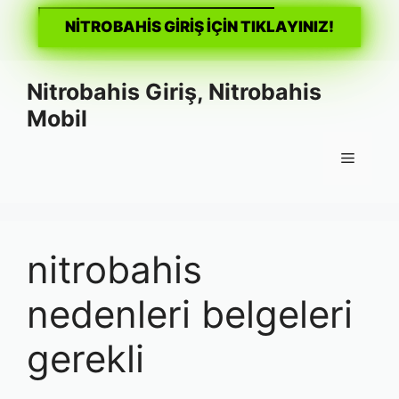
NİTROBAHİS GİRİŞ İÇİN TIKLAYINIZ!
İçeriğe
Nitrobahis Giriş, Nitrobahis
atla
Mobil
Menü
nitrobahis
nedenleri belgeleri
gerekli