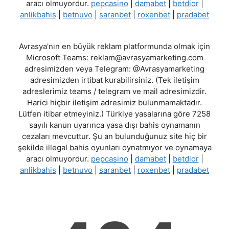
aracı olmuyordur.
pepcasino
|
damabet
|
betdior
|
anlikbahis
|
betnuvo
|
saranbet
|
roxenbet
|
pradabet
Avrasya'nın en büyük reklam platformunda olmak için
Microsoft Teams:
reklam@avrasyamarketing.com
adresimizden veya Telegram: @Avrasyamarketing
adresimizden irtibat kurabilirsiniz. (Tek iletişim
adreslerimiz teams / telegram ve mail adresimizdir.
Harici hiçbir iletişim adresimiz bulunmamaktadır.
Lütfen itibar etmeyiniz.) Türkiye yasalarına göre 7258
sayılı kanun uyarınca yasa dışı bahis oynamanın
cezaları mevcuttur. Şu an bulunduğunuz site hiç bir
şekilde illegal bahis oyunları oynatmıyor ve oynamaya
aracı olmuyordur.
pepcasino
|
damabet
|
betdior
|
anlikbahis
|
betnuvo
|
saranbet
|
roxenbet
|
pradabet