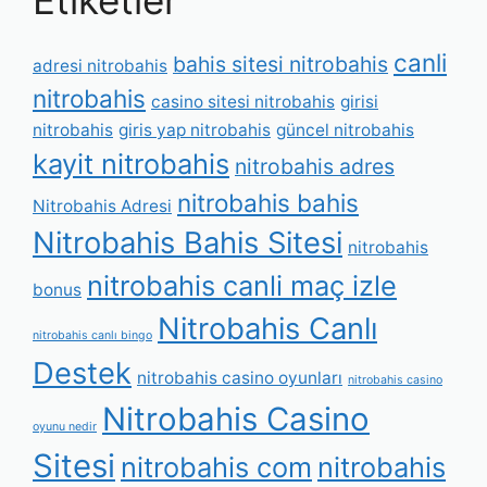
canli
bahis sitesi nitrobahis
adresi nitrobahis
nitrobahis
casino sitesi nitrobahis
girisi
nitrobahis
giris yap nitrobahis
güncel nitrobahis
kayit nitrobahis
nitrobahis adres
nitrobahis bahis
Nitrobahis Adresi
Nitrobahis Bahis Sitesi
nitrobahis
nitrobahis canli maç izle
bonus
Nitrobahis Canlı
nitrobahis canlı bingo
Destek
nitrobahis casino oyunları
nitrobahis casino
Nitrobahis Casino
oyunu nedir
Sitesi
nitrobahis com
nitrobahis