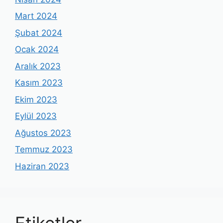
Mart 2024
Şubat 2024
Ocak 2024
Aralık 2023
Kasım 2023
Ekim 2023
Eylül 2023
Ağustos 2023
Temmuz 2023
Haziran 2023
Etiketler