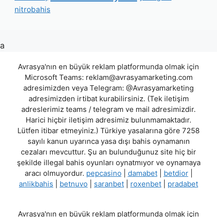
nitrobahis
a
Avrasya'nın en büyük reklam platformunda olmak için
Microsoft Teams:
reklam@avrasyamarketing.com
adresimizden veya Telegram: @Avrasyamarketing
adresimizden irtibat kurabilirsiniz. (Tek iletişim
adreslerimiz teams / telegram ve mail adresimizdir.
Harici hiçbir iletişim adresimiz bulunmamaktadır.
Lütfen itibar etmeyiniz.) Türkiye yasalarına göre 7258
sayılı kanun uyarınca yasa dışı bahis oynamanın
cezaları mevcuttur. Şu an bulunduğunuz site hiç bir
şekilde illegal bahis oyunları oynatmıyor ve oynamaya
aracı olmuyordur.
pepcasino
|
damabet
|
betdior
|
anlikbahis
|
betnuvo
|
saranbet
|
roxenbet
|
pradabet
Avrasya'nın en büyük reklam platformunda olmak için