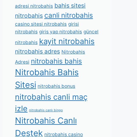
bahis sitesi
adresi nitrobahis
canli nitrobahis
nitrobahis
casino sitesi nitrobahis
girisi
nitrobahis
giris yap nitrobahis
güncel
kayit nitrobahis
nitrobahis
nitrobahis adres
Nitrobahis
nitrobahis bahis
Adresi
Nitrobahis Bahis
Sitesi
nitrobahis bonus
nitrobahis canli maç
izle
nitrobahis canlı bingo
Nitrobahis Canlı
Destek
nitrobahis casino