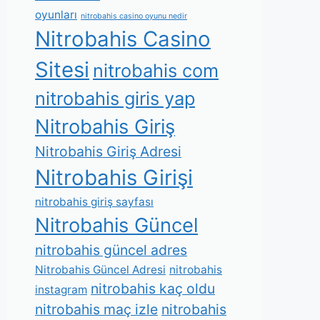
oyunları
nitrobahis casino oyunu nedir
Nitrobahis Casino
Sitesi
nitrobahis com
nitrobahis giris yap
Nitrobahis Giriş
Nitrobahis Giriş Adresi
Nitrobahis Girişi
nitrobahis giriş sayfası
Nitrobahis Güncel
nitrobahis güncel adres
Nitrobahis Güncel Adresi
nitrobahis
nitrobahis kaç oldu
instagram
nitrobahis maç izle
nitrobahis