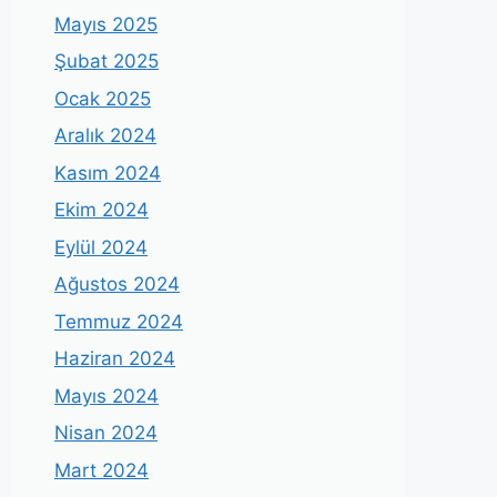
Mayıs 2025
Şubat 2025
Ocak 2025
Aralık 2024
Kasım 2024
Ekim 2024
Eylül 2024
Ağustos 2024
Temmuz 2024
Haziran 2024
Mayıs 2024
Nisan 2024
Mart 2024