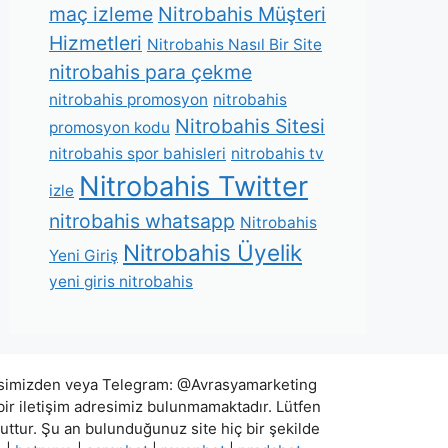
maç izleme
Nitrobahis Müşteri
Hizmetleri
Nitrobahis Nasıl Bir Site
nitrobahis para çekme
nitrobahis promosyon
nitrobahis
Nitrobahis Sitesi
promosyon kodu
nitrobahis spor bahisleri
nitrobahis tv
Nitrobahis Twitter
izle
nitrobahis whatsapp
Nitrobahis
Nitrobahis Üyelik
Yeni Giriş
yeni giris nitrobahis
simizden veya Telegram: @Avrasyamarketing
çbir iletişim adresimiz bulunmamaktadır. Lütfen
uttur. Şu an bulunduğunuz site hiç bir şekilde