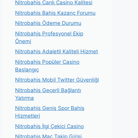
Nitrobahis Canlı Casino Kalitesi
Nitrobahis Bahis Kazanç Forumu
Nitrobahis Ödeme Durumu
Nitrobahis Profesyonel Ekip
Önemi
Nitrobahis Adaletli Kaliteli Hizmet
Nitrobahis Popüler Casino
Başlangıç
Nitrobahis Mobil Twitter Güvenliği
Nitrobahis Geçerli Bağlantı
Yatırma
Nitrobahis Geniş Spor Bahis
Hizmetleri
Nitrobahis İlgi Çekici Casino
Nitrobahis Maç Takip Girişi