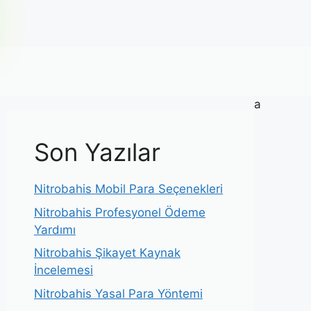
a
Son Yazılar
Nitrobahis Mobil Para Seçenekleri
Nitrobahis Profesyonel Ödeme
Yardımı
Nitrobahis Şikayet Kaynak
İncelemesi
Nitrobahis Yasal Para Yöntemi