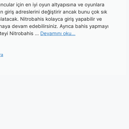
ncular için en iyi oyun altyapısına ve oyunlara
en giriş adreslerini değiştirir ancak bunu çok sık
latacak. Nitrobahis kolayca giriş yapabilir ve
aya devam edebilirsiniz. Ayrıca bahis yapmayı
siteyi Nitrobahis …
Devamını oku…
ra