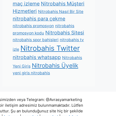
maç izleme
Nitrobahis Müşteri
Hizmetleri
Nitrobahis Nasıl Bir Site
nitrobahis para çekme
nitrobahis promosyon
nitrobahis
Nitrobahis Sitesi
promosyon kodu
nitrobahis spor bahisleri
nitrobahis tv
Nitrobahis Twitter
izle
nitrobahis whatsapp
Nitrobahis
Nitrobahis Üyelik
Yeni Giriş
yeni giris nitrobahis
simizden veya Telegram: @Avrasyamarketing
çbir iletişim adresimiz bulunmamaktadır. Lütfen
uttur. Şu an bulunduğunuz site hiç bir şekilde