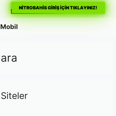
NİTROBAHİS GİRİŞ İÇİN TIKLAYINIZ!
 Mobil
Para
Siteler