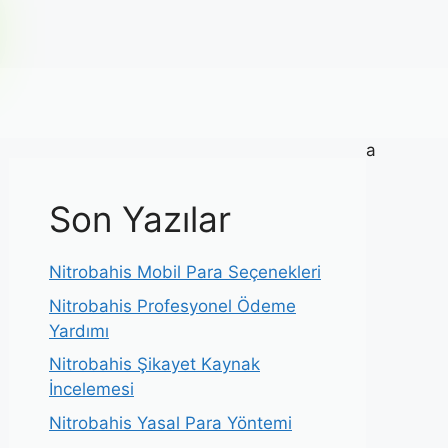
a
Son Yazılar
Nitrobahis Mobil Para Seçenekleri
Nitrobahis Profesyonel Ödeme
Yardımı
Nitrobahis Şikayet Kaynak
İncelemesi
Nitrobahis Yasal Para Yöntemi