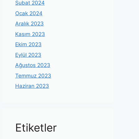
Şubat 2024
Ocak 2024
Aralık 2023
Kasım 2023
Ekim 2023
Eylül 2023
Ağustos 2023
Temmuz 2023
Haziran 2023
Etiketler