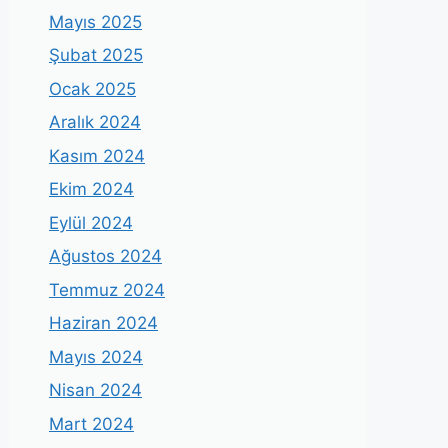
Mayıs 2025
Şubat 2025
Ocak 2025
Aralık 2024
Kasım 2024
Ekim 2024
Eylül 2024
Ağustos 2024
Temmuz 2024
Haziran 2024
Mayıs 2024
Nisan 2024
Mart 2024