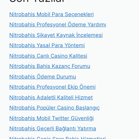
Nitrobahis Mobil Para Seçenekleri
Nitrobahis Profesyonel Ödeme Yardımı
Nitrobahis Şikayet Kaynak İncelemesi
Nitrobahis Yasal Para Yöntemi
Nitrobahis Canlı Casino Kalitesi
Nitrobahis Bahis Kazanç Forumu
Nitrobahis Ödeme Durumu
Nitrobahis Profesyonel Ekip Önemi
Nitrobahis Adaletli Kaliteli Hizmet
Nitrobahis Popüler Casino Başlangıç
Nitrobahis Mobil Twitter Güvenliği
Nitrobahis Geçerli Bağlantı Yatırma
Nitrobahis Geniş Spor Bahis Hizmetleri