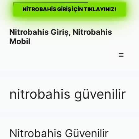
NİTROBAHİS GİRİŞ İÇİN TIKLAYINIZ!
İçeriğe
Nitrobahis Giriş, Nitrobahis
atla
Mobil
Menü
nitrobahis güvenilir
Nitrobahis Güvenilir