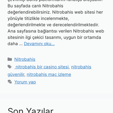
Bu sayfada canlı Nitrobahis
değerlendirebilirsiniz. Nitrobahis web sitesi her
yönüyle titizlikle incelenmekte,
değerlendirilmekte ve derecelendirilmektedir.
Ana sayfasına bağlantısı verilen Nitrobahis web
sitesinin ilgi çekici tasarımı, uygun bir ortamda
daha …
Devamını oku…
Kategoriler
Nitrobahis
Etiketler
nitrobahis bir casino sitesi
,
nitrobahis
güvenilir
,
nitrobahis maç izleme
Yorum yap
Son Yazılar