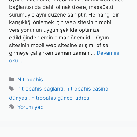
bağlantısı da dahil olmak üzere, masaüstü
sürümüyle aynı düzene sahiptir. Herhangi bir
karışıklığı önlemek için web sitesinin mobil
versiyonunun uygun şekilde optimize
edildiğinden emin olmak önemlidir. Oyun
sitesinin mobil web sitesine erişim, ofise
girmeye çalışırken zaman zaman …
Devamını
oku…
Kategoriler
Nitrobahis
Etiketler
nitrobahis bağlantı
,
nitrobahis casino
dünyası
,
nitrobahis güncel adres
Yorum yap