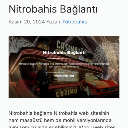
Nitrobahis Bağlantı
Kasım 20, 2024
Yazarı:
Nitrobahis
Nitrobahis bağlantı Nitrobahis web sitesinin
hem masaüstü hem de mobil versiyonlarında
aynı sonucu elde edebilirsiniz. Mobil web sitesi