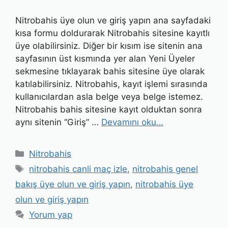
Nitrobahis üye olun ve giriş yapın ana sayfadaki
kısa formu doldurarak Nitrobahis sitesine kayıtlı
üye olabilirsiniz. Diğer bir kısım ise sitenin ana
sayfasının üst kısmında yer alan Yeni Üyeler
sekmesine tıklayarak bahis sitesine üye olarak
katılabilirsiniz. Nitrobahis, kayıt işlemi sırasında
kullanıcılardan asla belge veya belge istemez.
Nitrobahis bahis sitesine kayıt olduktan sonra
aynı sitenin “Giriş” …
Devamını oku…
Kategoriler
Nitrobahis
Etiketler
nitrobahis canli maç izle
,
nitrobahis genel
bakış üye olun ve giriş yapın
,
nitrobahis üye
olun ve giriş yapın
Yorum yap