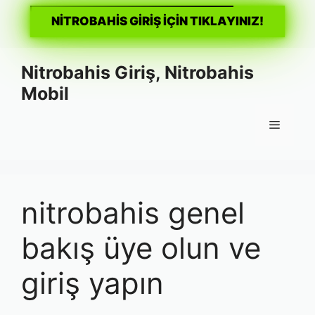
NİTROBAHİS GİRİŞ İÇİN TIKLAYINIZ!
İçeriğe
Nitrobahis Giriş, Nitrobahis
atla
Mobil
Menü
nitrobahis genel
bakış üye olun ve
giriş yapın