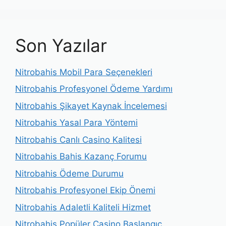
Son Yazılar
Nitrobahis Mobil Para Seçenekleri
Nitrobahis Profesyonel Ödeme Yardımı
Nitrobahis Şikayet Kaynak İncelemesi
Nitrobahis Yasal Para Yöntemi
Nitrobahis Canlı Casino Kalitesi
Nitrobahis Bahis Kazanç Forumu
Nitrobahis Ödeme Durumu
Nitrobahis Profesyonel Ekip Önemi
Nitrobahis Adaletli Kaliteli Hizmet
Nitrobahis Popüler Casino Başlangıç