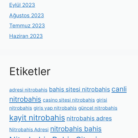
Eylül 2023
Ağustos 2023
Temmuz 2023
Haziran 2023
Etiketler
canli
bahis sitesi nitrobahis
adresi nitrobahis
nitrobahis
casino sitesi nitrobahis
girisi
nitrobahis
giris yap nitrobahis
güncel nitrobahis
kayit nitrobahis
nitrobahis adres
nitrobahis bahis
Nitrobahis Adresi