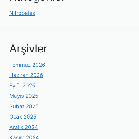
Nitrobahis
Arşivler
Temmuz 2026
Haziran 2026
Eylül 2025
Mayıs 2025
Şubat 2025
Ocak 2025
Aralık 2024
Kasım 2024