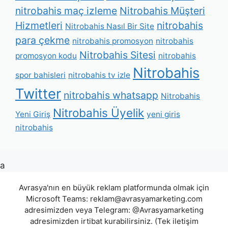
nitrobahis maç izleme
Nitrobahis Müşteri
Hizmetleri
nitrobahis
Nitrobahis Nasıl Bir Site
para çekme
nitrobahis promosyon
nitrobahis
Nitrobahis Sitesi
promosyon kodu
nitrobahis
Nitrobahis
spor bahisleri
nitrobahis tv izle
Twitter
nitrobahis whatsapp
Nitrobahis
Nitrobahis Üyelik
Yeni Giriş
yeni giris
nitrobahis
a
Avrasya'nın en büyük reklam platformunda olmak için
Microsoft Teams:
reklam@avrasyamarketing.com
adresimizden veya Telegram: @Avrasyamarketing
adresimizden irtibat kurabilirsiniz. (Tek iletişim