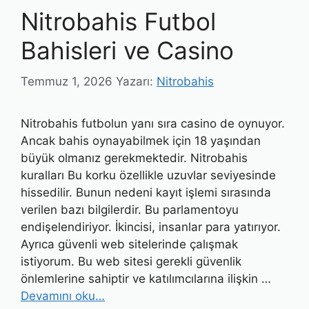
Nitrobahis Futbol
Bahisleri ve Casino
Temmuz 1, 2026
Yazarı:
Nitrobahis
Nitrobahis futbolun yanı sıra casino de oynuyor.
Ancak bahis oynayabilmek için 18 yaşından
büyük olmanız gerekmektedir. Nitrobahis
kuralları Bu korku özellikle uzuvlar seviyesinde
hissedilir. Bunun nedeni kayıt işlemi sırasında
verilen bazı bilgilerdir. Bu parlamentoyu
endişelendiriyor. İkincisi, insanlar para yatırıyor.
Ayrıca güvenli web sitelerinde çalışmak
istiyorum. Bu web sitesi gerekli güvenlik
önlemlerine sahiptir ve katılımcılarına ilişkin …
Devamını oku…