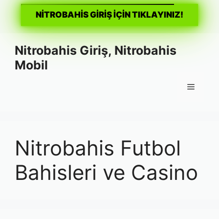
NİTROBAHİS GİRİŞ İÇİN TIKLAYINIZ!
İçeriğe
Nitrobahis Giriş, Nitrobahis
atla
Mobil
Menü
Nitrobahis Futbol
Bahisleri ve Casino