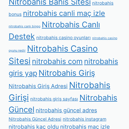
Nitrobahis Bahis Sitesi
nitrobahis
nitrobahis canli maç izle
bonus
Nitrobahis Canlı
nitrobahis canlı bingo
Destek
nitrobahis casino oyunları
nitrobahis casino
Nitrobahis Casino
oyunu nedir
Sitesi
nitrobahis com
nitrobahis
Nitrobahis Giriş
giris yap
Nitrobahis
Nitrobahis Giriş Adresi
Girişi
Nitrobahis
nitrobahis giriş sayfası
Güncel
nitrobahis güncel adres
Nitrobahis Güncel Adresi
nitrobahis instagram
nitrobahis kaç oldu
nitrobahis maç izle