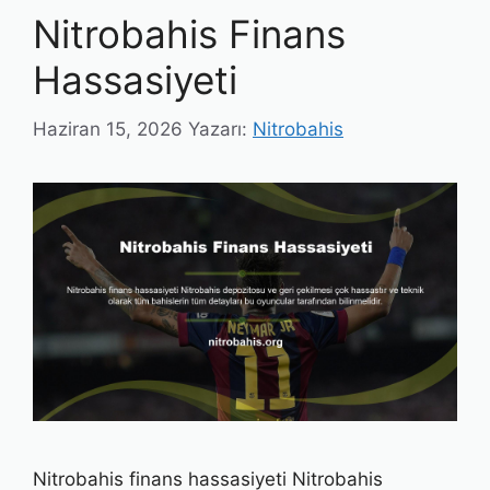
Nitrobahis Finans
Hassasiyeti
Haziran 15, 2026
Yazarı:
Nitrobahis
Nitrobahis finans hassasiyeti Nitrobahis