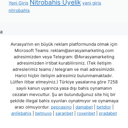
Nitrobahis Üyelik
Yeni Giriş
yeni giris
nitrobahis
a
Avrasya'nın en büyük reklam platformunda olmak için
Microsoft Teams:
reklam@avrasyamarketing.com
adresimizden veya Telegram: @Avrasyamarketing
adresimizden irtibat kurabilirsiniz. (Tek iletişim
adreslerimiz teams / telegram ve mail adresimizdir.
Harici hiçbir iletişim adresimiz bulunmamaktadır.
Lütfen itibar etmeyiniz.) Türkiye yasalarına göre 7258
sayılı kanun uyarınca yasa dışı bahis oynamanın
cezaları mevcuttur. Şu an bulunduğunuz site hiç bir
şekilde illegal bahis oyunları oynatmıyor ve oynamaya
aracı olmuyordur.
pepcasino
|
damabet
|
betdior
|
anlikbahis
|
betnuvo
|
saranbet
|
roxenbet
|
pradabet