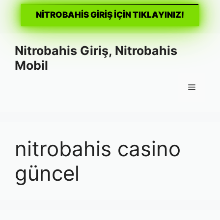
NİTROBAHİS GİRİŞ İÇİN TIKLAYINIZ!
İçeriğe
Nitrobahis Giriş, Nitrobahis
atla
Mobil
Menü
nitrobahis casino
güncel