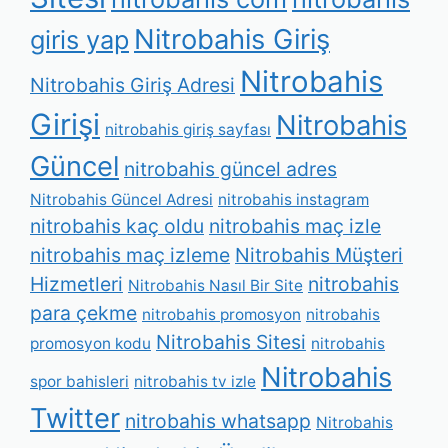
Nitrobahis Giriş
giris yap
Nitrobahis
Nitrobahis Giriş Adresi
Girişi
Nitrobahis
nitrobahis giriş sayfası
Güncel
nitrobahis güncel adres
Nitrobahis Güncel Adresi
nitrobahis instagram
nitrobahis kaç oldu
nitrobahis maç izle
nitrobahis maç izleme
Nitrobahis Müşteri
Hizmetleri
nitrobahis
Nitrobahis Nasıl Bir Site
para çekme
nitrobahis promosyon
nitrobahis
Nitrobahis Sitesi
promosyon kodu
nitrobahis
Nitrobahis
spor bahisleri
nitrobahis tv izle
Twitter
nitrobahis whatsapp
Nitrobahis