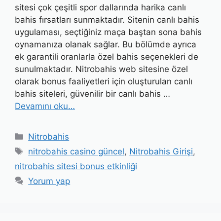
sitesi çok çeşitli spor dallarında harika canlı
bahis fırsatları sunmaktadır. Sitenin canlı bahis
uygulaması, seçtiğiniz maça baştan sona bahis
oynamanıza olanak sağlar. Bu bölümde ayrıca
ek garantili oranlarla özel bahis seçenekleri de
sunulmaktadır. Nitrobahis web sitesine özel
olarak bonus faaliyetleri için oluşturulan canlı
bahis siteleri, güvenilir bir canlı bahis …
Devamını oku…
Kategoriler
Nitrobahis
Etiketler
nitrobahis casino güncel
,
Nitrobahis Girişi
,
nitrobahis sitesi bonus etkinliği
Yorum yap