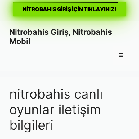
NİTROBAHİS GİRİŞ İÇİN TIKLAYINIZ!
İçeriğe
Nitrobahis Giriş, Nitrobahis
atla
Mobil
Menü
nitrobahis canlı
oyunlar iletişim
bilgileri