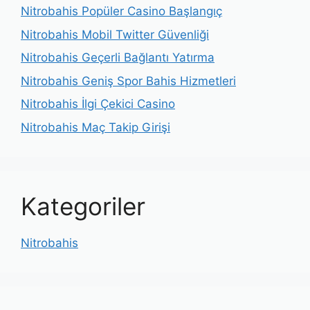
Nitrobahis Popüler Casino Başlangıç
Nitrobahis Mobil Twitter Güvenliği
Nitrobahis Geçerli Bağlantı Yatırma
Nitrobahis Geniş Spor Bahis Hizmetleri
Nitrobahis İlgi Çekici Casino
Nitrobahis Maç Takip Girişi
Kategoriler
Nitrobahis