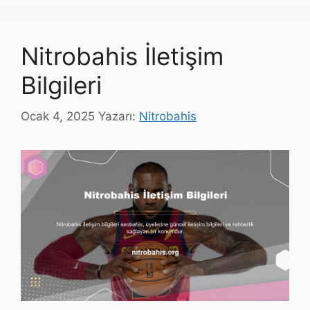
Nitrobahis İletişim
Bilgileri
Ocak 4, 2025
Yazarı:
Nitrobahis