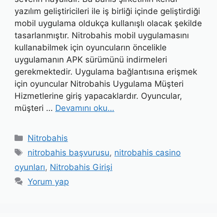
yazılım geliştiricileri ile iş birliği içinde geliştirdiği
mobil uygulama oldukça kullanışlı olacak şekilde
tasarlanmıştır. Nitrobahis mobil uygulamasını
kullanabilmek için oyuncuların öncelikle
uygulamanın APK sürümünü indirmeleri
gerekmektedir. Uygulama bağlantısına erişmek
için oyuncular Nitrobahis Uygulama Müşteri
Hizmetlerine giriş yapacaklardır. Oyuncular,
müşteri …
Devamını oku…
Kategoriler
Nitrobahis
Etiketler
nitrobahis başvurusu
,
nitrobahis casino
oyunları
,
Nitrobahis Girişi
Yorum yap