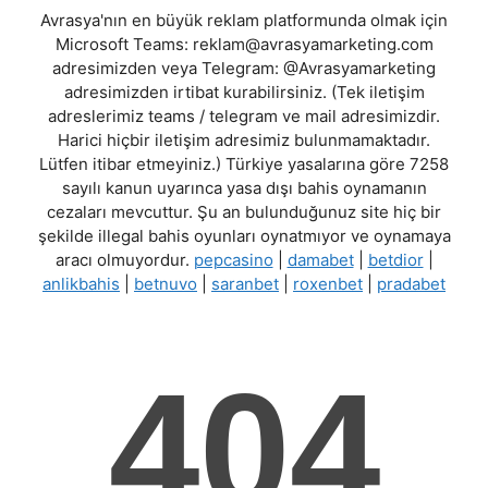
Avrasya'nın en büyük reklam platformunda olmak için
Microsoft Teams:
reklam@avrasyamarketing.com
adresimizden veya Telegram: @Avrasyamarketing
adresimizden irtibat kurabilirsiniz. (Tek iletişim
adreslerimiz teams / telegram ve mail adresimizdir.
Harici hiçbir iletişim adresimiz bulunmamaktadır.
Lütfen itibar etmeyiniz.) Türkiye yasalarına göre 7258
sayılı kanun uyarınca yasa dışı bahis oynamanın
cezaları mevcuttur. Şu an bulunduğunuz site hiç bir
şekilde illegal bahis oyunları oynatmıyor ve oynamaya
aracı olmuyordur.
pepcasino
|
damabet
|
betdior
|
anlikbahis
|
betnuvo
|
saranbet
|
roxenbet
|
pradabet