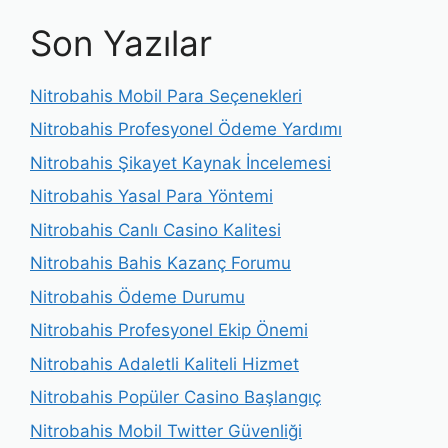
Son Yazılar
Nitrobahis Mobil Para Seçenekleri
Nitrobahis Profesyonel Ödeme Yardımı
Nitrobahis Şikayet Kaynak İncelemesi
Nitrobahis Yasal Para Yöntemi
Nitrobahis Canlı Casino Kalitesi
Nitrobahis Bahis Kazanç Forumu
Nitrobahis Ödeme Durumu
Nitrobahis Profesyonel Ekip Önemi
Nitrobahis Adaletli Kaliteli Hizmet
Nitrobahis Popüler Casino Başlangıç
Nitrobahis Mobil Twitter Güvenliği