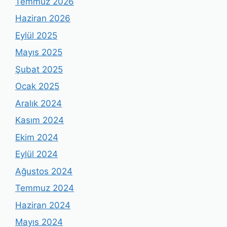
Temmuz 2026
Haziran 2026
Eylül 2025
Mayıs 2025
Şubat 2025
Ocak 2025
Aralık 2024
Kasım 2024
Ekim 2024
Eylül 2024
Ağustos 2024
Temmuz 2024
Haziran 2024
Mayıs 2024