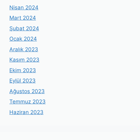
Nisan 2024
Mart 2024
Şubat 2024
Ocak 2024
Aralık 2023
Kasım 2023
Ekim 2023
Eylül 2023
Ağustos 2023
Temmuz 2023
Haziran 2023