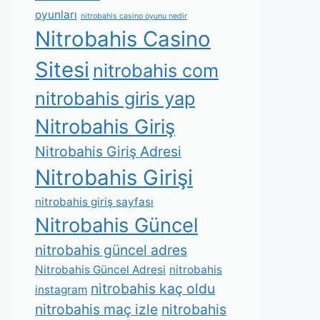
oyunları
nitrobahis casino oyunu nedir
Nitrobahis Casino
Sitesi
nitrobahis com
nitrobahis giris yap
Nitrobahis Giriş
Nitrobahis Giriş Adresi
Nitrobahis Girişi
nitrobahis giriş sayfası
Nitrobahis Güncel
nitrobahis güncel adres
Nitrobahis Güncel Adresi
nitrobahis
nitrobahis kaç oldu
instagram
nitrobahis maç izle
nitrobahis