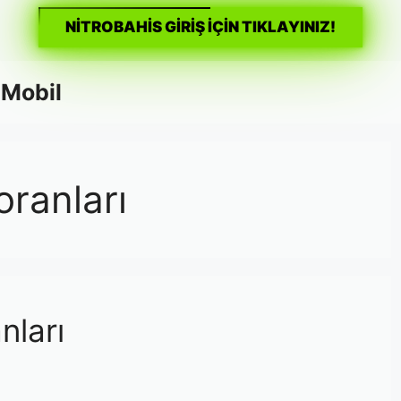
NİTROBAHİS GİRİŞ İÇİN TIKLAYINIZ!
 Mobil
oranları
nları