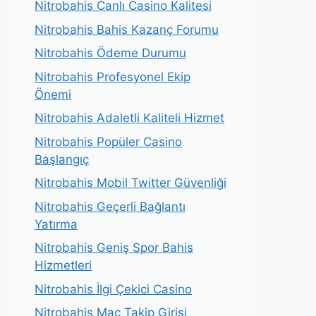
Nitrobahis Canlı Casino Kalitesi
Nitrobahis Bahis Kazanç Forumu
Nitrobahis Ödeme Durumu
Nitrobahis Profesyonel Ekip
Önemi
Nitrobahis Adaletli Kaliteli Hizmet
Nitrobahis Popüler Casino
Başlangıç
Nitrobahis Mobil Twitter Güvenliği
Nitrobahis Geçerli Bağlantı
Yatırma
Nitrobahis Geniş Spor Bahis
Hizmetleri
Nitrobahis İlgi Çekici Casino
Nitrobahis Maç Takip Girişi