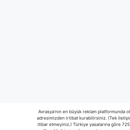
Avrasya'nın en büyük reklam platformunda o
adresimizden irtibat kurabilirsiniz. (Tek ilet
itibar etmeyiniz.) Türkiye yasalarına göre 72