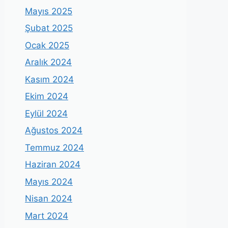
Mayıs 2025
Şubat 2025
Ocak 2025
Aralık 2024
Kasım 2024
Ekim 2024
Eylül 2024
Ağustos 2024
Temmuz 2024
Haziran 2024
Mayıs 2024
Nisan 2024
Mart 2024