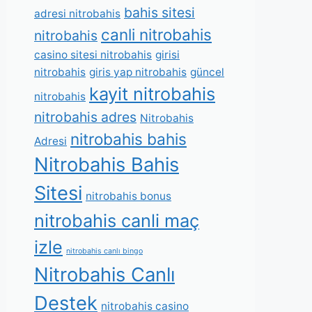
bahis sitesi
adresi nitrobahis
canli nitrobahis
nitrobahis
casino sitesi nitrobahis
girisi
nitrobahis
giris yap nitrobahis
güncel
kayit nitrobahis
nitrobahis
nitrobahis adres
Nitrobahis
nitrobahis bahis
Adresi
Nitrobahis Bahis
Sitesi
nitrobahis bonus
nitrobahis canli maç
izle
nitrobahis canlı bingo
Nitrobahis Canlı
Destek
nitrobahis casino