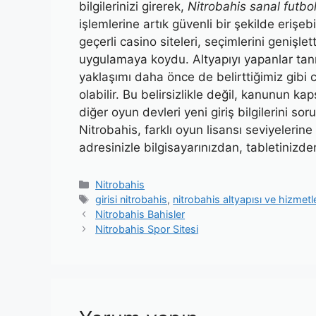
bilgilerinizi girerek,
Nitrobahis sanal futbo
işlemlerine artık güvenli bir şekilde erişeb
geçerli casino siteleri, seçimlerini genişle
uygulamaya koydu. Altyapıyı yapanlar tanı
yaklaşımı daha önce de belirttiğimiz gibi 
olabilir. Bu belirsizlikle değil, kanunun k
diğer oyun devleri yeni giriş bilgilerini so
Nitrobahis, farklı oyun lisansı seviyelerine
adresinizle bilgisayarınızdan, tabletinizden
Kategoriler
Nitrobahis
Etiketler
girisi nitrobahis
,
nitrobahis altyapısı ve hizmetle
Nitrobahis Bahisler
Nitrobahis Spor Sitesi