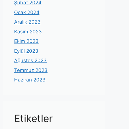
Şubat 2024
Ocak 2024
Aralık 2023
Kasım 2023
Ekim 2023
Eylül 2023
Ağustos 2023
Temmuz 2023
Haziran 2023
Etiketler