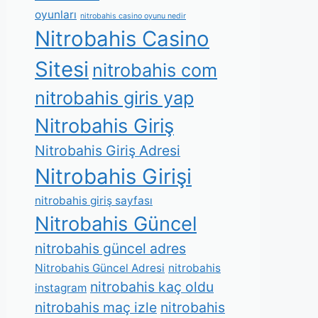
oyunları
nitrobahis casino oyunu nedir
Nitrobahis Casino
Sitesi
nitrobahis com
nitrobahis giris yap
Nitrobahis Giriş
Nitrobahis Giriş Adresi
Nitrobahis Girişi
nitrobahis giriş sayfası
Nitrobahis Güncel
nitrobahis güncel adres
Nitrobahis Güncel Adresi
nitrobahis
nitrobahis kaç oldu
instagram
nitrobahis maç izle
nitrobahis