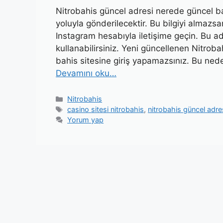
Nitrobahis güncel adresi nerede güncel b
yoluyla gönderilecektir. Bu bilgiyi almazsa
Instagram hesabıyla iletişime geçin. Bu adr
kullanabilirsiniz. Yeni güncellenen Nitrob
bahis sitesine giriş yapamazsınız. Bu nede
Devamını oku…
Kategoriler
Nitrobahis
Etiketler
casino sitesi nitrobahis
,
nitrobahis güncel adre
Yorum yap