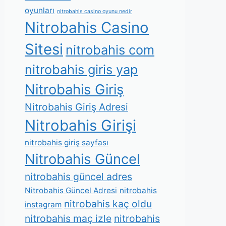
oyunları
nitrobahis casino oyunu nedir
Nitrobahis Casino
Sitesi
nitrobahis com
nitrobahis giris yap
Nitrobahis Giriş
Nitrobahis Giriş Adresi
Nitrobahis Girişi
nitrobahis giriş sayfası
Nitrobahis Güncel
nitrobahis güncel adres
Nitrobahis Güncel Adresi
nitrobahis
nitrobahis kaç oldu
instagram
nitrobahis maç izle
nitrobahis