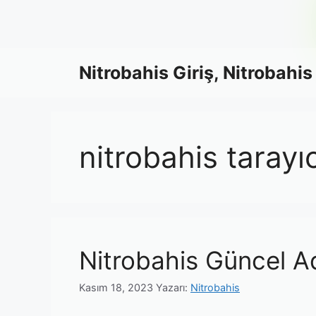
İçeriğe
Nitrobahis Giriş, Nitrobahis
atla
nitrobahis tarayıc
Nitrobahis Güncel A
Kasım 18, 2023
Yazarı:
Nitrobahis