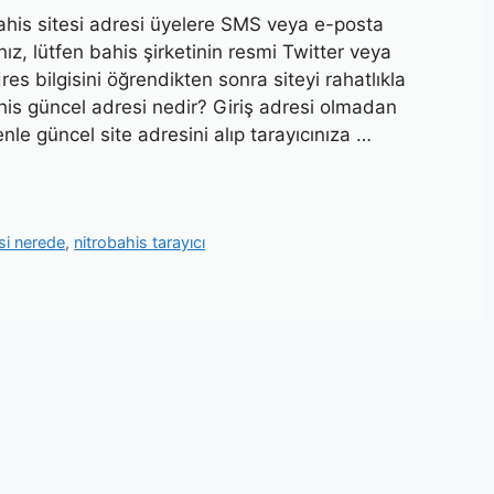
ahis sitesi adresi üyelere SMS veya e-posta
nız, lütfen bahis şirketinin resmi Twitter veya
es bilgisini öğrendikten sonra siteyi rahatlıkla
ahis güncel adresi nedir? Giriş adresi olmadan
nle güncel site adresini alıp tarayıcınıza …
si nerede
,
nitrobahis tarayıcı