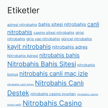
Etiketler
canli
bahis sitesi nitrobahis
adresi nitrobahis
nitrobahis
casino sitesi nitrobahis
girisi
nitrobahis
giris yap nitrobahis
güncel nitrobahis
kayit nitrobahis
nitrobahis adres
nitrobahis bahis
Nitrobahis Adresi
Nitrobahis Bahis Sitesi
nitrobahis
nitrobahis canli maç izle
bonus
Nitrobahis Canlı
nitrobahis canlı bingo
Destek
nitrobahis casino oyunları
nitrobahis casino
Nitrobahis Casino
oyunu nedir