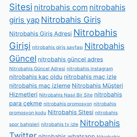
Sitesi
nitrobahis com
nitrobahis
Nitrobahis Giriş
giris yap
Nitrobahis
Nitrobahis Giriş Adresi
Girişi
Nitrobahis
nitrobahis giriş sayfası
Güncel
nitrobahis güncel adres
Nitrobahis Güncel Adresi
nitrobahis instagram
nitrobahis kaç oldu
nitrobahis maç izle
nitrobahis maç izleme
Nitrobahis Müşteri
Hizmetleri
nitrobahis
Nitrobahis Nasıl Bir Site
para çekme
nitrobahis promosyon
nitrobahis
Nitrobahis Sitesi
promosyon kodu
nitrobahis
Nitrobahis
spor bahisleri
nitrobahis tv izle
Twitter
nitrobahis whatsapp
Nitrobahis