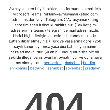
Avrasya'nın en büyük reklam platformunda olmak için
Microsoft Teams:
reklam@avrasyamarketing.com
adresimizden veya Telegram: @Avrasyamarketing
adresimizden irtibat kurabilirsiniz. (Tek iletişim
adreslerimiz teams / telegram ve mail adresimizdir.
Harici hiçbir iletişim adresimiz bulunmamaktadır.
Lütfen itibar etmeyiniz.) Türkiye yasalarına göre 7258
sayılı kanun uyarınca yasa dışı bahis oynamanın
cezaları mevcuttur. Şu an bulunduğunuz site hiç bir
şekilde illegal bahis oyunları oynatmıyor ve oynamaya
aracı olmuyordur.
pepcasino
|
damabet
|
betdior
|
anlikbahis
|
betnuvo
|
saranbet
|
roxenbet
|
pradabet