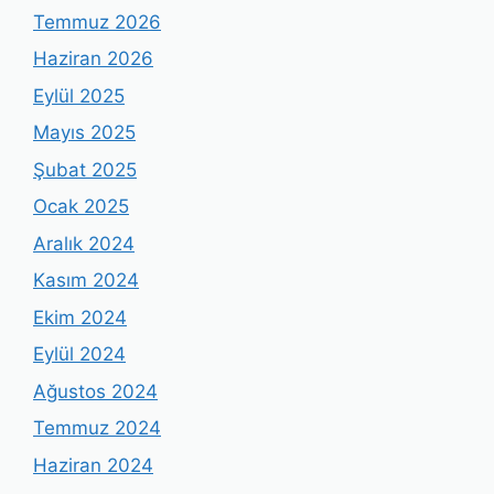
Temmuz 2026
Haziran 2026
Eylül 2025
Mayıs 2025
Şubat 2025
Ocak 2025
Aralık 2024
Kasım 2024
Ekim 2024
Eylül 2024
Ağustos 2024
Temmuz 2024
Haziran 2024