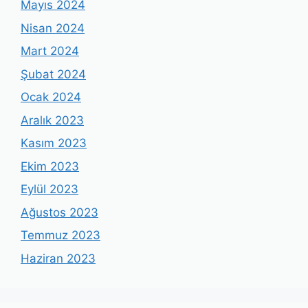
Mayıs 2024
Nisan 2024
Mart 2024
Şubat 2024
Ocak 2024
Aralık 2023
Kasım 2023
Ekim 2023
Eylül 2023
Ağustos 2023
Temmuz 2023
Haziran 2023