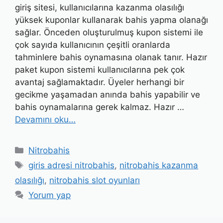
giriş sitesi, kullanıcılarına kazanma olasılığı
yüksek kuponlar kullanarak bahis yapma olanağı
sağlar. Önceden oluşturulmuş kupon sistemi ile
çok sayıda kullanıcının çeşitli oranlarda
tahminlere bahis oynamasına olanak tanır. Hazır
paket kupon sistemi kullanıcılarına pek çok
avantaj sağlamaktadır. Üyeler herhangi bir
gecikme yaşamadan anında bahis yapabilir ve
bahis oynamalarına gerek kalmaz. Hazır …
Devamını oku…
Kategoriler
Nitrobahis
Etiketler
giris adresi nitrobahis
,
nitrobahis kazanma
olasılığı
,
nitrobahis slot oyunları
Yorum yap